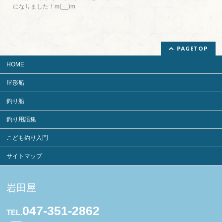
になりました！m(__)m
PAGETOP
HOME
屋形船
釣り船
釣り用語集
こども釣り入門
サイトマップ
岩田屋
047-351-2862
TEL.