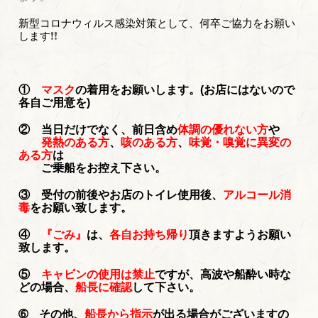
新型コロナウィルス感染対策として、何卒ご協力をお願い
します
❗❗
①
マスク
の着用をお願いします。(お店にはないので
各自ご用意を)
② 当日だけでなく、前日含め
体調の優れない方
や
発熱のある方
、
咳のある方
、
味覚・嗅覚に異変の
ある方
は
ご乗船をお控え下さい。
③ 受付の前後やお店のトイレ使用後、
アルコール消
毒
をお願い致します。
④
『ごみ』
は、
各自お持ち帰り
頂きますようお願い
致します。
⑤
キャビンの使用は禁止
ですが、高波や船酔い時な
どの場合、
船長に確認
して下さい。
➅ その他、
船長から指示
が出る場合がございますの