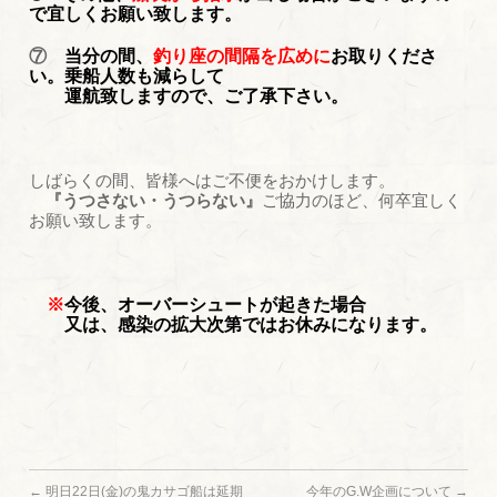
で宜しくお願い致します。
⑦
当分の間、
釣り座の間隔を広めに
お取りくださ
い。乗船人数も減らして
運航致しますので、ご了承下さい。
しばらくの間、皆様へはご不便をおかけします。
『うつさない・うつらない』
ご協力のほど、何卒宜しく
お願い致します。
※
今後、
オーバーシュートが起きた場合
又は、感染の拡大次第ではお休みになります。
←
明日22日(金)の鬼カサゴ船は延期
今年のG.W企画について
→