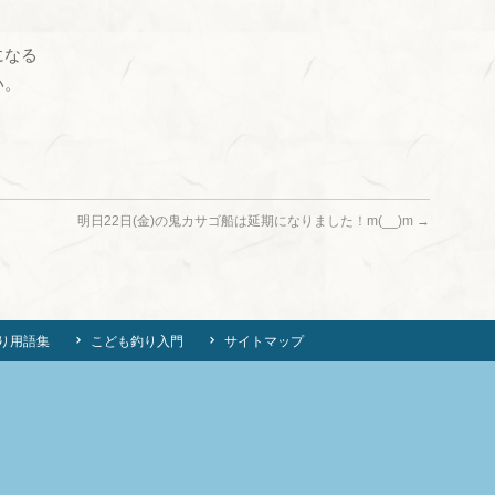
になる
い。
明日22日(金)の鬼カサゴ船は延期になりました！m(__)m
→
り用語集
こども釣り入門
サイトマップ