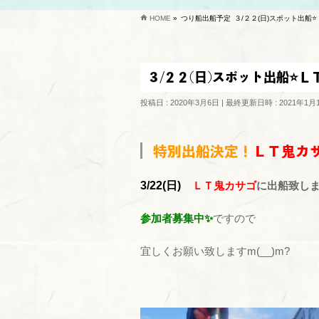
HOME
»
つり船出船予定
３/２２(日)スポット出船
３/２２(日)スポット出船⭐Ｌ
投稿日 : 2020年3月6日
最終更新日時 : 2021年1月
特別出船決定！
ＬＴ鬼カ
3/22(日)
ＬＴ鬼カサゴ
に出船致し
参加者募集中✨
ですので
宜しくお願い致しますm(__)m?