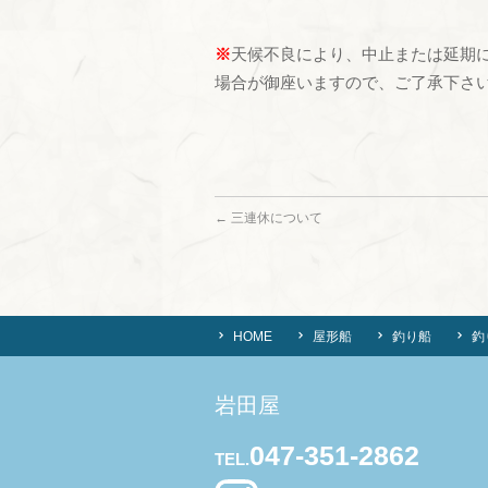
※
天候不良により、中止または延期
場合が御座いますので、ご了承下さ
←
三連休について
HOME
屋形船
釣り船
釣
岩田屋
047-351-2862
TEL.