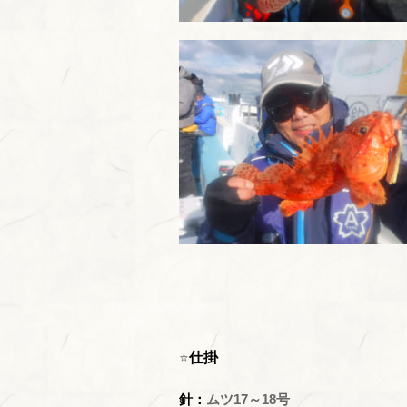
⭐
仕掛
針：
ムツ17～18号