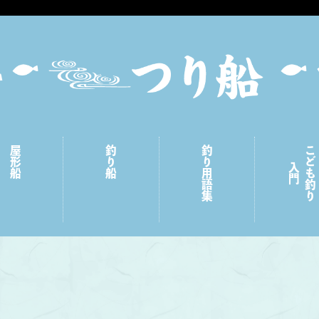
屋形船
釣り船
釣り用語集
こども釣り
入門