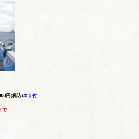
00円(税込)
エサ付
まで