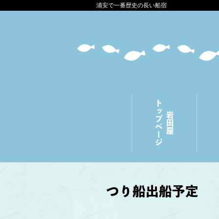
浦安で一番歴史の長い船宿
トップページ
岩田屋
つり船出船予定