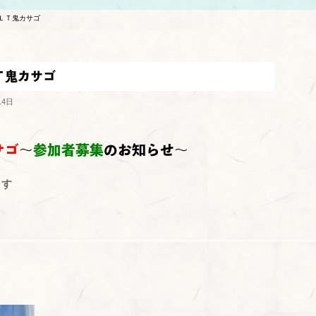
⭐ＬＴ鬼カサゴ
Ｔ鬼カサゴ
14日
サゴ
～
参加者募集
のお知らせ～
ます