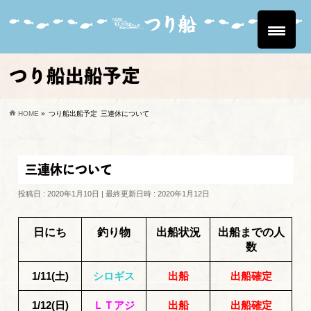
つり船出船予定
HOME
»
つり船出船予定
三連休について
三連休について
投稿日 : 2020年1月10日
最終更新日時 : 2020年1月12日
日にち
釣り物
出船状況
出船までの人
数
1/11(土)
シロギス
出船
出船確定
1/12(日)
ＬＴアジ
出船
出船確定