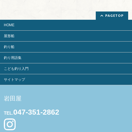
PAGETOP
HOME
屋形船
釣り船
釣り用語集
こども釣り入門
サイトマップ
岩田屋
047-351-2862
TEL.