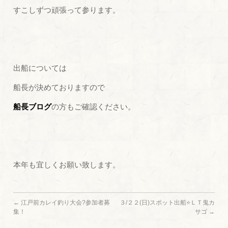
すこしずつ頑張って参ります。
出船については
船長が決めておりますので
船長ブログ
の方もご確認ください。
本年も宜しくお願い致します。
←
江戸前カレイ釣り大会?参加者募
３/２２(日)スポット出船⭐ＬＴ鬼カ
集！
サゴ
→