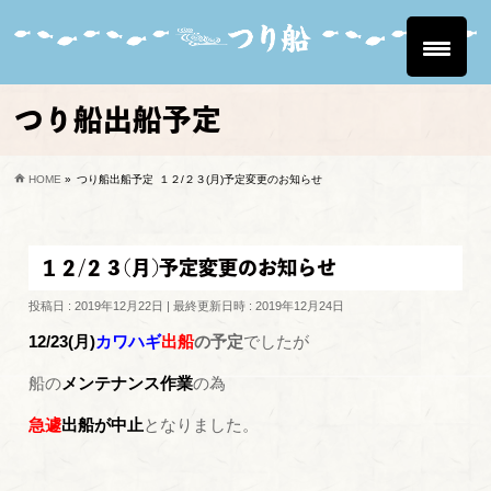
つり船出船予定
HOME
»
つり船出船予定
１２/２３(月)予定変更のお知らせ
１２/２３(月)予定変更のお知らせ
投稿日 : 2019年12月22日
最終更新日時 : 2019年12月24日
12/23(月)
カワハギ
出船
の予定
でしたが
船の
メンテナンス作業
の為
急遽
出船が中止
となりました。