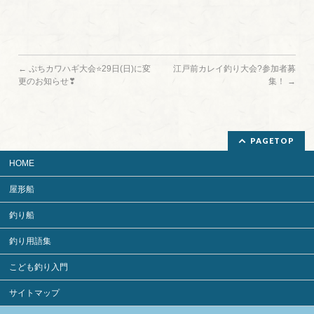
←
ぷちカワハギ大会⭐29日(日)に変
江戸前カレイ釣り大会?参加者募
更のお知らせ❣
集！
→
PAGETOP
HOME
屋形船
釣り船
釣り用語集
こども釣り入門
サイトマップ