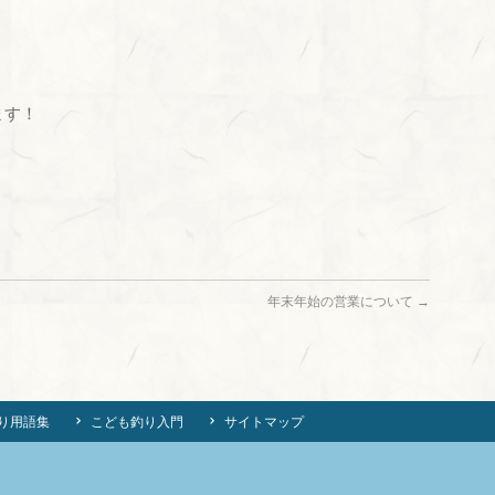
ます！
年末年始の営業について
→
り用語集
こども釣り入門
サイトマップ