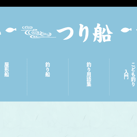
屋形船
釣り船
釣り用語集
こども釣り
入門