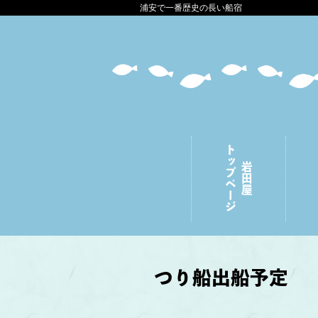
浦安で一番歴史の長い船宿
トップページ
岩田屋
つり船出船予定