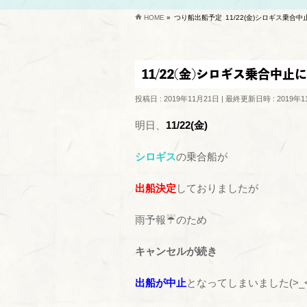
HOME
»
つり船出船予定
11/22(金)シロギス乗合中
11/22(金)シロギス乗合中止
投稿日 : 2019年11月21日
最終更新日時 : 2019年1
明日、
11/22(金)
シロギス
の乗合船が
出船決定
しておりましたが
雨予報☔のため
キャンセルが続き
出船が中止
となってしまいました(>_<