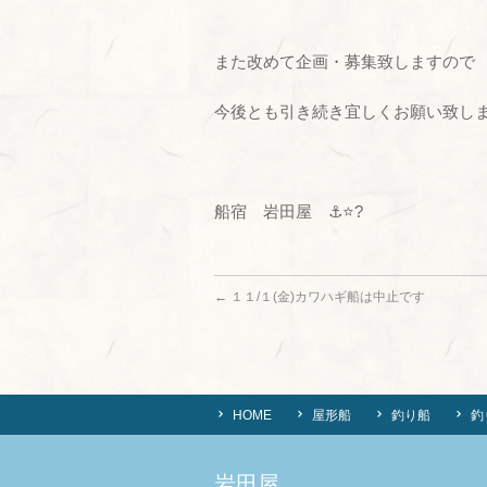
また改めて企画・募集致しますので
今後とも引き続き宜しくお願い致し
船宿 岩田屋 ⚓⭐?
←
１１/１(金)カワハギ船は中止です
HOME
屋形船
釣り船
釣
岩田屋