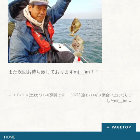
また次回お待ち致しておりますm(__)m！！
←
１０/２６(土)カワハギ満員です
11/22(金)シロギス乗合中止になりま
したm(__)m
→
PAGETOP
HOME