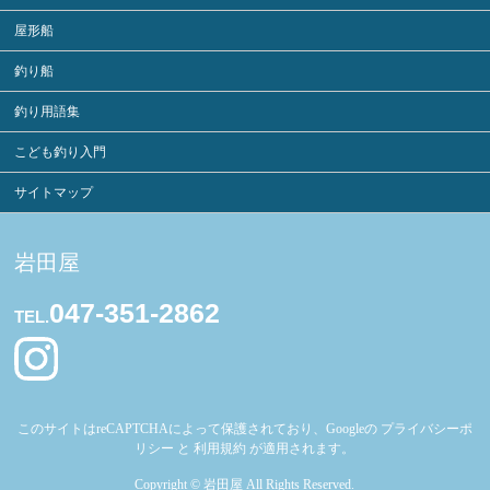
屋形船
釣り船
釣り用語集
こども釣り入門
サイトマップ
岩田屋
047-351-2862
TEL.
このサイトはreCAPTCHAによって保護されており、Googleの
プライバシーポ
リシー
と
利用規約
が適用されます。
Copyright ©
岩田屋
All Rights Reserved.