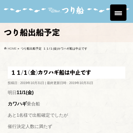
つり船出船予定
HOME
»
つり船出船予定
１１/１(金)カワハギ船は中止です
１１/１(金)カワハギ船は中止です
投稿日 : 2019年10月31日
最終更新日時 : 2019年10月31日
明日
11/1(金)
カワハギ
乗合船
あと1名様で出船確定でしたが
催行決定人数に満たず