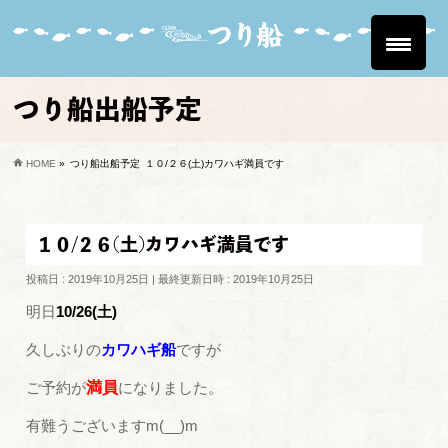
つり船出船予定
HOME
»
つり船出船予定
１０/２６(土)カワハギ満員です
１０/２６(土)カワハギ満員です
投稿日 : 2019年10月25日
最終更新日時 : 2019年10月25日
明日
10/26(土)
久しぶりの
カワハギ船
ですが
ご予約が
満員
になりました。
有難うございますm(__)m