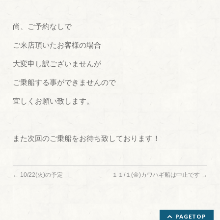
尚、ご予約なしで
ご来店頂いたお客様の場合
大変申し訳ございませんが
ご乗船する事ができませんので
宜しくお願い致します。
また次回のご乗船をお待ち致しております！
←
10/22(火)の予定
１１/１(金)カワハギ船は中止です
→
PAGETOP