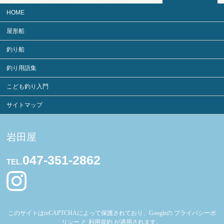
HOME
屋形船
釣り船
釣り用語集
こども釣り入門
サイトマップ
岩田屋
047-351-2862
TEL.
このサイトはreCAPTCHAによって保護されており、Googleの
プライバシーポ
リシー
と
利用規約
が適用されます。