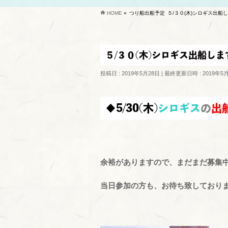
HOME
»
つり船出船予定
５/３０(木)シロギス出船
５/３０(木)シロギス出船しま
投稿日 : 2019年5月28日
最終更新日時 : 2019年5
◆5/30(木)
シロギス
の
出
余裕がありますので、まだまだ募集
当日参加の方も、お待ち致しております