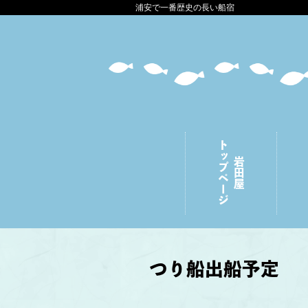
浦安で一番歴史の長い船宿
トップページ
岩田屋
つり船出船予定