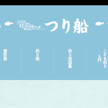
屋形船
釣り船
釣り用語集
こども釣り
入門