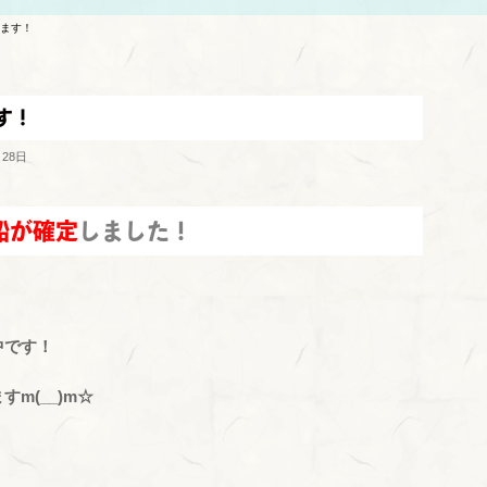
します！
す！
月28日
船が確定
しました！
中です！
m(__)m☆