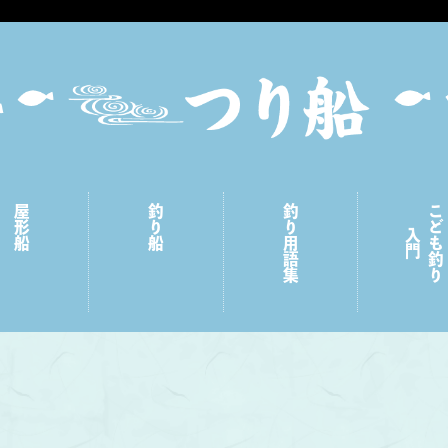
屋形船
釣り船
釣り用語集
こども釣り
入門