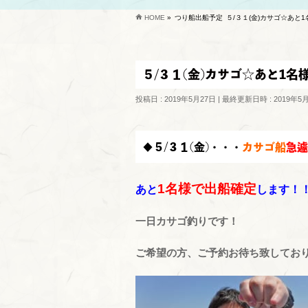
HOME
»
つり船出船予定
５/３１(金)カサゴ☆あと
５/３１(金)カサゴ☆あと1
投稿日 : 2019年5月27日
最終更新日時 : 2019年5
◆５/３１(金)・・・
カサゴ船
急遽
1名様で出船確定
あと
します！
一日カサゴ釣りです！
ご希望の方、ご予約お待ち致しておりま