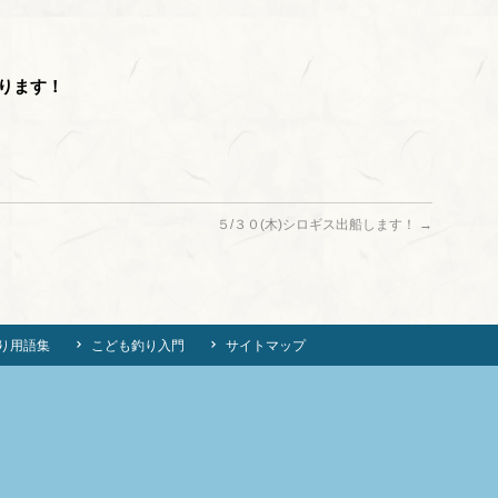
ります！
５/３０(木)シロギス出船します！
→
り用語集
こども釣り入門
サイトマップ