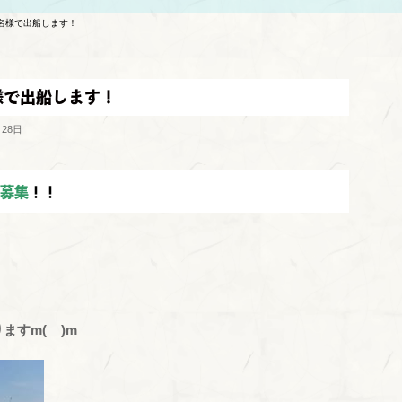
1名様で出船します！
名様で出船します！
月28日
募集
！！
！
すm(__)m