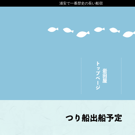
浦安で一番歴史の長い船宿
トップページ
岩田屋
つり船出船予定