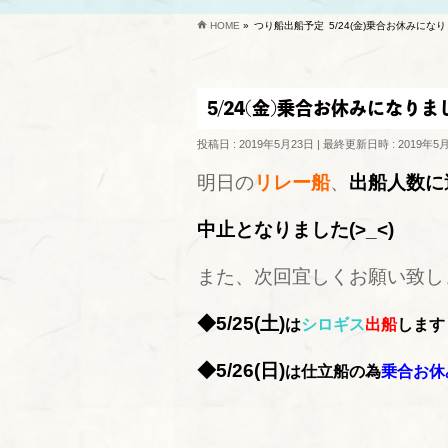
HOME
»
つり船出船予定
5/24(金)乗合お休みになり
5/24(金)乗合お休みになりまし
投稿日 : 2019年5月23日
最終更新日時 : 2019年5
明日の
リレー船
、
出船人数に
中止となりました(>_<)
また、次回宜しくお願い致し
◆5/25(土)
は
シロギス
出船
します
◆5/26(日)
は仕立船の為
乗合お休