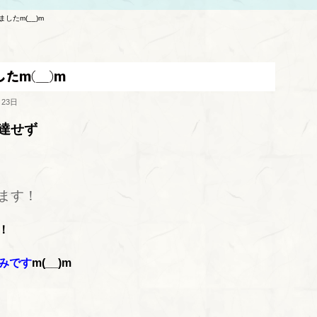
ましたm(__)m
たm(__)m
月23日
達せず
ます！
！
みです
m(__)m