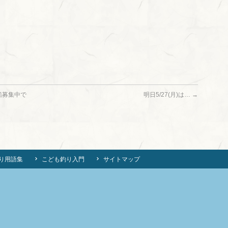
船募集中で
明日5/27(月)は…
→
り用語集
こども釣り入門
サイトマップ