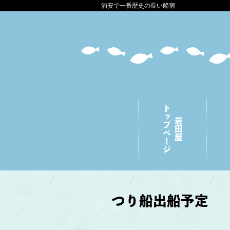
浦安で一番歴史の長い船宿
トップページ
岩田屋
つり船出船予定