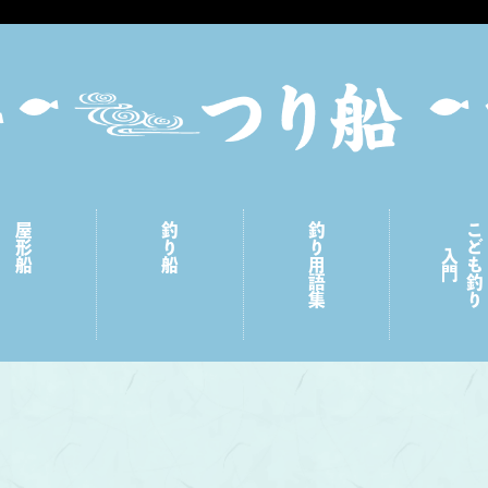
屋形船
釣り船
釣り用語集
こども釣り
入門