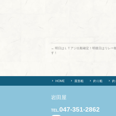
←
明日はＬＴアジ出船確定！明後日はリレー
す！
HOME
屋形船
釣り船
釣
岩田屋
047-351-2862
TEL.