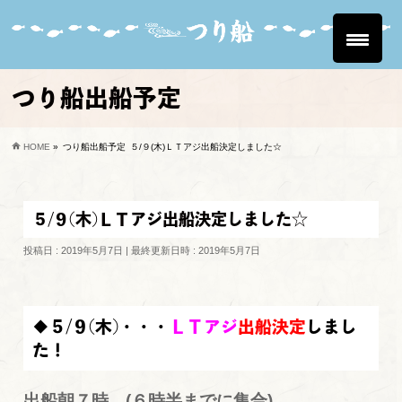
つり船出船予定
HOME
»
つり船出船予定
５/９(木)ＬＴアジ出船決定しました☆
５/９(木)ＬＴアジ出船決定しました☆
投稿日 : 2019年5月7日
最終更新日時 : 2019年5月7日
◆５/９(木)・・・
ＬＴアジ
出船決定
しまし
た！
出船朝７時 (６時半までに集合)