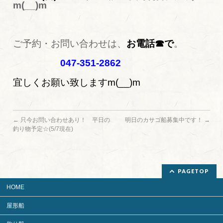
m(__)m
ご予約・お問い合わせは、
お電話☎で
。
047-351-2862
宜しくお願い致しますm(__)m
←
只今お問い合わせあり！ 平日の
明日のカサゴ船募集中です！
→
釣り物予定☆(5/7現在)
PAGETOP
HOME
屋形船