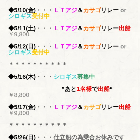
◆5/10(金)
・・・
ＬＴアジ
＆
カサゴ
リレー
or
シロギス
受付中
◆5/11(土)
・・・
ＬＴアジ
＆
カサゴ
リレー
出船
￥9,800
◆5/12(日)
・・・
ＬＴアジ
＆
カサゴ
リレー
or
シロギス
受付中
＊＊＊＊＊＊＊＊＊＊
◆5/16(木)
・・・
シロギス
募集中
”あと
1名様
で
出船
“
￥8,800
◆5/17(金)
・・・
ＬＴアジ
＆
カサゴ
リレー
出船
￥9,800
＊＊＊＊＊＊＊＊＊＊
◆5/26(日)
・・・仕立船の為乗合お休みです