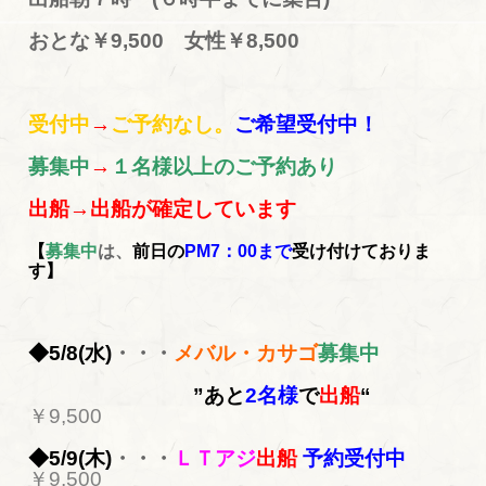
おとな￥9,500 女性￥8,500
受付中
→
ご予約なし。
ご希望受付中！
募集中
→
１名様以上のご予約あり
出船→出船が確定しています
【
募集中
は、
前日の
PM7：00まで
受け付けておりま
す】
◆5/8(水)
・・・
メバル・カサゴ
募集中
”あと
2名様
で
出船
“
￥9,500
◆5/9(木)
・・・
ＬＴアジ
出船
予約受付中
￥9,500