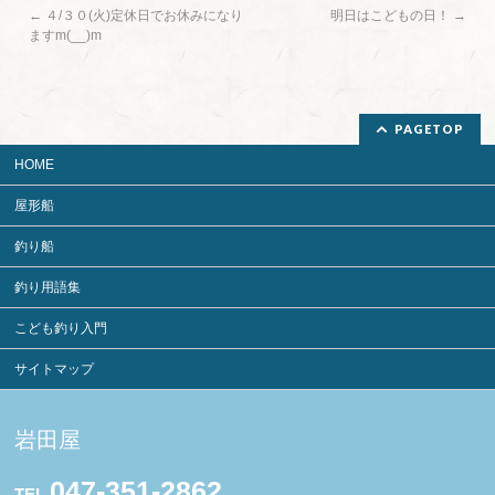
←
４/３０(火)定休日でお休みになり
明日はこどもの日！
→
ますm(__)m
PAGETOP
HOME
屋形船
釣り船
釣り用語集
こども釣り入門
サイトマップ
岩田屋
047-351-2862
TEL.