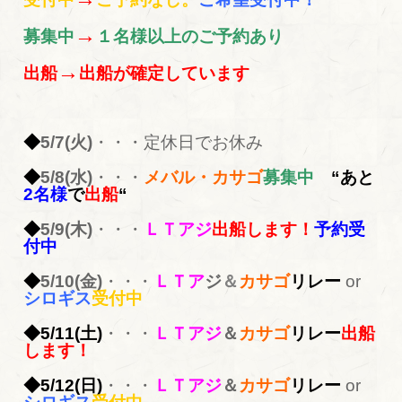
→
募集中
１名様以上のご予約あり
→
出船
出船が確定しています
◆
5/7(火)
・・・定休日でお休み
◆
5/8(水)
・・・
メバル・カサゴ
募集中
“あと
2名様
で
出船
“
◆
5/9(木)
・・・
ＬＴアジ
出船します！
予約受
付中
◆
5/10(金)
・・・
ＬＴア
ジ
＆
カサゴ
リレー
or
シロギス
受付中
◆5/11(土)
・・・
ＬＴアジ
＆
カサゴ
リレー
出船
します！
◆5/12(日)
・・・
ＬＴアジ
＆
カサゴ
リレー
or