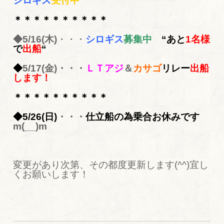
シロギス
受付中
＊＊＊＊＊＊＊＊＊＊
◆5/16(木)
・・・
シロギス
募集中
“あと
1名様
で
出船
“
◆
5/17(金)・・・
ＬＴアジ
＆
カサゴ
リレー
出船
します！
＊＊＊＊＊＊＊＊＊＊
◆5/26(日)
・・・
仕立船の為乗合お休みです
m(__)m
変更があり次第、その都度更新します(^^)宜し
くお願いします！