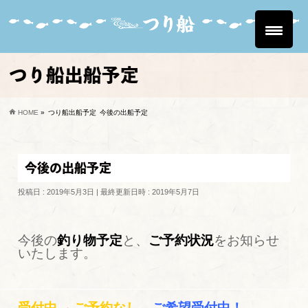
つり船出船予定
HOME
»
つり船出船予定
今後の出船予定
今後の出船予定
投稿日 : 2019年5月3日
最終更新日時 : 2019年5月7日
今後の
釣り物予定
と、
ご予約状況
をお知らせ
いたします。
→
受付中
ご予約なし。
ご希望受付中！