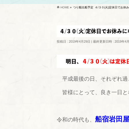
HOME
»
つり船出船予定
４/３０(火)定休日でお休み
４/３０(火)定休日でお休みにな
投稿日 : 2019年4月29日
最終更新日時 : 2019年4
明日、
４/３０(火)は定休
平成最後の日、それぞれ過
皆様にとって、良き一日と
船宿岩田
令和の時代も、