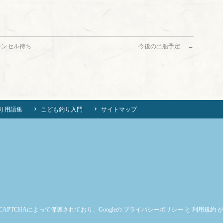
ャンセル待ち
今後の出船予定
→
り用語集
こども釣り入門
サイトマップ
CAPTCHAによって保護されており、Googleの
プライバシーポリシー
と
利用規約
が