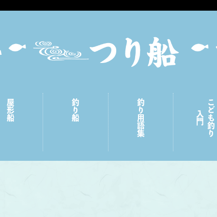
屋形船
釣り船
釣り用語集
こども釣り
入門