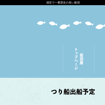
浦安で一番歴史の長い船宿
トップページ
岩田屋
つり船出船予定