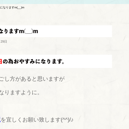
になりますm(__)m
りますm(__)m
月29日
日
の為おやすみになります。
ごし方があると思いますが
なりますように。
屋
を宜しくお願い致します(^^)/♪