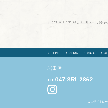
←
５/２(木)ＬＴアジ＆カサゴリレー 只今キ
です
HOME
屋形船
釣り船
釣
岩田屋
047-351-2862
TEL.
このサイトはre