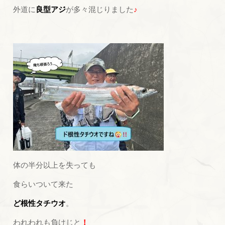
外道に
良型アジ
が多々混じりました
♪
体の半分以上を失っても
食らいついて来た
ど根性タチウオ
。
われわれも負けじと
！