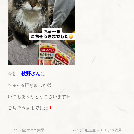
今朝、
牧野さん
に
頂きました😌
ちゅ～る
いつもありがとうございます✨
ごちそうさまでした
！
←
７/３(金)マダコ釣果
７/５(日)仕立船～ＬＴアジ釣果
→