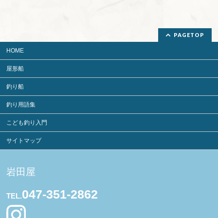
PAGETOP
HOME
屋形船
釣り船
釣り用語集
こども釣り入門
サイトマップ
岩田屋
047-351-2862
TEL.