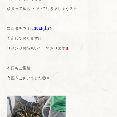
頑張って食らいついて行きましょう💪✨
次回タチウオは
18日(土)
を
予定しております
!!
リベンジお待ちいたしております
!!
本日もご乗船
有難うございました😌🍀