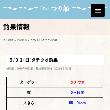
釣果情報
HOME
»
釣果情報
»
５/３１(日)タチウオ釣果
５/３１(日)タチウオ釣果
投稿日 : 2026年6月1日
最終更新日時 : 2026年6月1日
ターゲット
タチウオ
数
0～15尾
大きさ
55～94cm