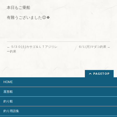
本日もご乗船
有難うございました😌🍀
←
５/３０(土)カサゴ＆ＬＴアジリレ
６/１(月)マダコ釣果
→
ー釣果
PAGETOP
HOME
屋形船
釣り船
釣り用語集