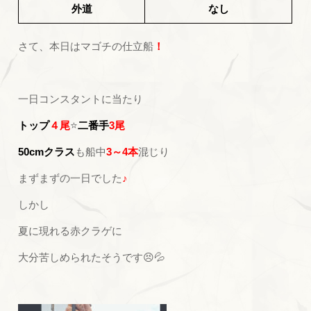
外道
なし
さて、本日はマゴチの仕立船
！
一日コンスタントに当たり
トップ
４尾
⭐
二番手
3尾
50cmクラス
も船中
3～4本
混じり
まずまずの一日でした
♪
しかし
夏に現れる赤クラゲに
大分苦しめられたそうです😣💦