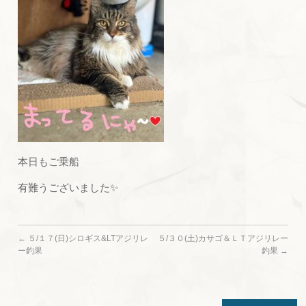
本日もご乗船
有難うございました✨
←
５/１７(日)シロギス&LTアジリレ
５/３０(土)カサゴ＆ＬＴアジリレー
ー釣果
釣果
→