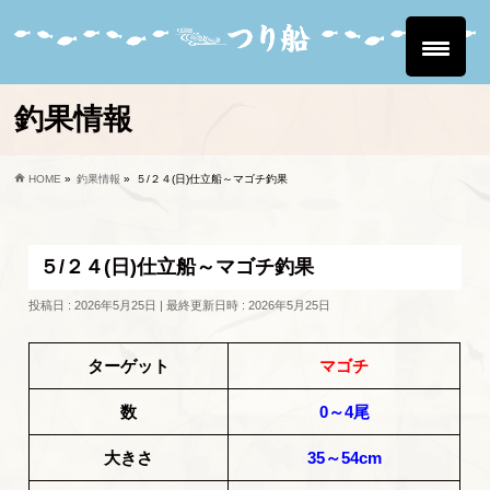
釣果情報
HOME
»
釣果情報
»
５/２４(日)仕立船～マゴチ釣果
５/２４(日)仕立船～マゴチ釣果
投稿日 : 2026年5月25日
最終更新日時 : 2026年5月25日
ターゲット
マゴチ
数
0～4尾
大きさ
35～54cm