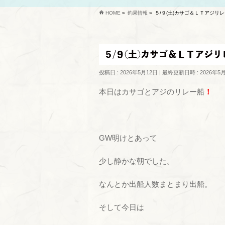
HOME
»
釣果情報
»
５/９(土)カサゴ＆ＬＴアジリ
５/９(土)カサゴ＆ＬＴアジ
投稿日 : 2026年5月12日
最終更新日時 : 2026年5
本日はカサゴとアジのリレー船
！
GW明けとあって
少し静かな朝でした。
なんとか出船人数まとまり出船。
そして今日は