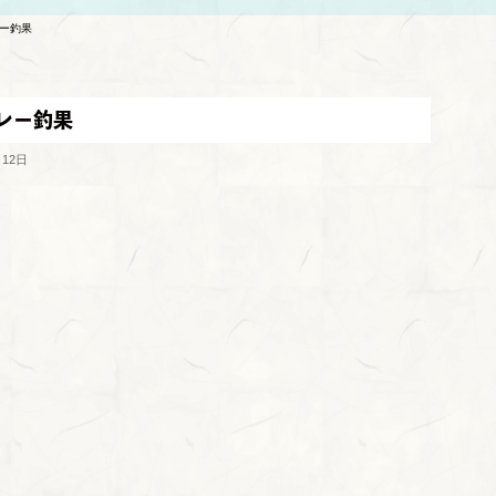
レー釣果
リレー釣果
月12日