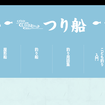
屋形船
釣り船
釣り用語集
こども釣り
入門