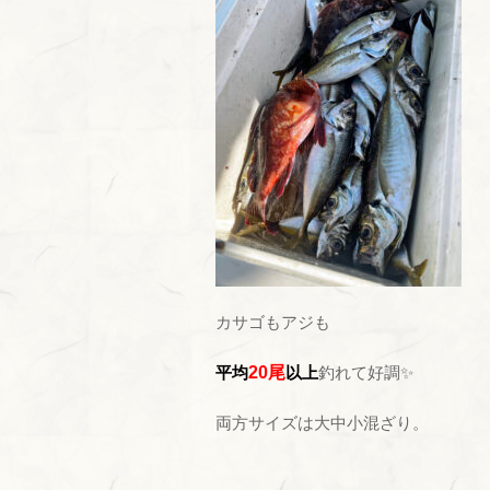
カサゴもアジも
平均
20尾
以上
釣れて好調✨
両方サイズは大中小混ざり。