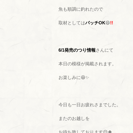
魚も順調に釣れたので
取材としては
バッチOK
😄
!!
6/1発売のつり情報
さんにて
本日の模様が掲載されます。
お楽しみに😆✨
今日も一日お疲れさまでした。
またのお越しを
お待ち致しております😌🍀