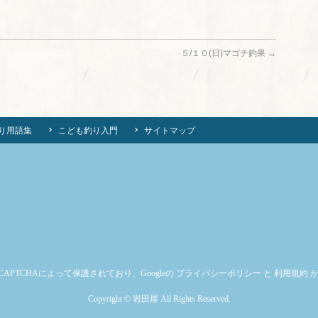
５/１０(日)マゴチ釣果
→
り用語集
こども釣り入門
サイトマップ
CAPTCHAによって保護されており、Googleの
プライバシーポリシー
と
利用規約
が
Copyright ©
岩田屋
All Rights Reserved.