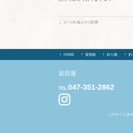
←
５/７(木)鬼カサゴ釣果
HOME
屋形船
釣り船
釣
岩田屋
047-351-2862
TEL.
このサイトはre