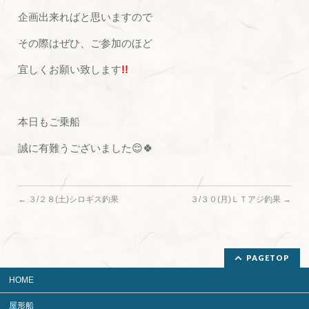
企画出来ればと思いますので
その際はぜひ、ご参加のほど
宜しくお願い致します
!!
本日もご乗船
誠に有難うございました😌🍀
←
３/２８(土)シロギス釣果
３/３０(月)ＬＴアジ釣果
→
PAGETOP
HOME
屋形船