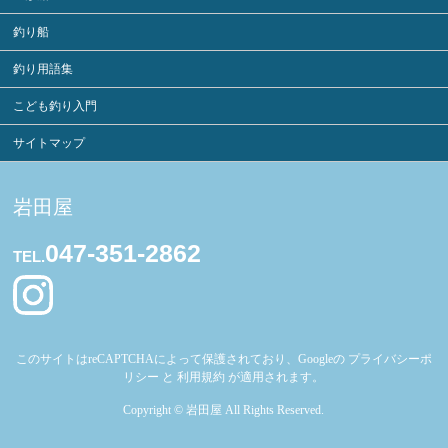
釣り船
釣り用語集
こども釣り入門
サイトマップ
岩田屋
047-351-2862
TEL.
このサイトはreCAPTCHAによって保護されており、Googleの
プライバシーポ
リシー
と
利用規約
が適用されます。
Copyright ©
岩田屋
All Rights Reserved.