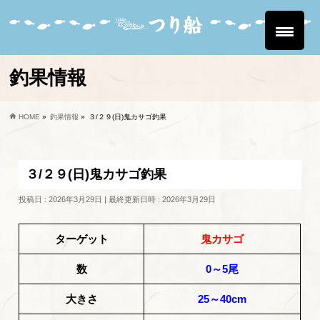
釣果情報
HOME
»
釣果情報
»
３/２９(日)鬼カサゴ釣果
３/２９(日)鬼カサゴ釣果
投稿日 : 2026年3月29日
最終更新日時 : 2026年3月29日
ターゲット
鬼カサゴ
数
0～5尾
大きさ
25～40cm