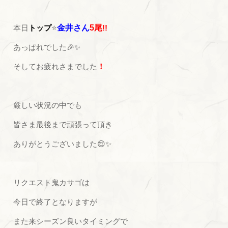
本日
トップ
⭐
金井さん
5尾
!!
あっぱれでした🎉✨
そしてお疲れさまでした
！
厳しい状況の中でも
皆さま最後まで頑張って頂き
ありがとうございました😌✨
リクエスト鬼カサゴは
今日で終了となりますが
また来シーズン良いタイミングで