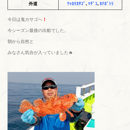
外道
ｳｯｶﾘｶｻｺﾞ
､
ﾏﾀﾞｺ
､
ｶﾅｶﾞｼﾗ
今日は鬼カサゴへ
！
今シーズン最後の出船でした。
朝から自然と
みなさん気合が入っていました🔥