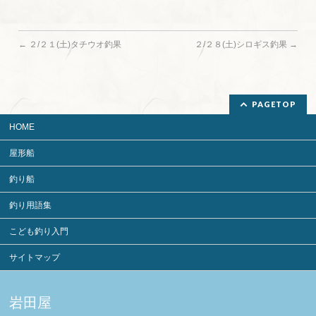
←
２/２１(土)タチウオ釣果
２/２８(土)シロギス釣果
→
PAGETOP
HOME
屋形船
釣り船
釣り用語集
こども釣り入門
サイトマップ
岩田屋