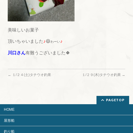
美味しいお菓子
頂いちゃいました
♪
😄
♪
わーい
川口さん
有難うございました🍀
←
１/２４(土)タチウオ釣果
１/２９(木)タチウオ釣果
→
PAGETOP
HOME
屋形船
釣り船