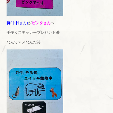
侍
(中村さん)
が
ピンクさん
へ
手作りステッカープレゼント🎁
なんてマメなんだ笑