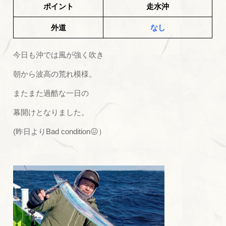
ポイント
走水沖
外道
なし
今日も沖では風が強く吹き
朝から波高の荒れ模様。
またまた過酷な一日の
幕開けとなりました。
(昨日よりBad condition😖）