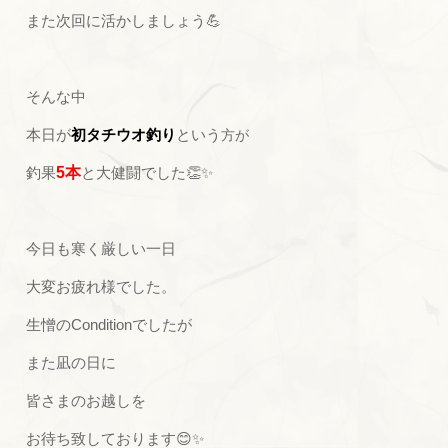
また次回に活かしましょう💪
そんな中
本日が
初タチウオ釣り
という
方が
釣果
5本
と大健闘でした👏✨
今日も寒く厳しい一日
大変お疲れ様でした。
生憎のConditionでしたが
また凪の日に
皆さまのお越しを
お待ち致しております😊✨