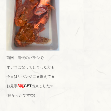
前回、痛恨のバラシで
オデコになってしまった方も
今日はリベンジに🔥燃えて🔥
お見事
3尾
GET
出来ました✨
(良かったです😊)