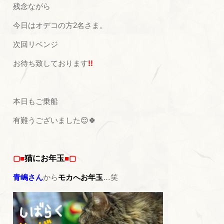
残念ながら
今日はオデコの方2名さま。
次回リベンジ
お待ち致しております
!!
本日もご乗船
有難うございました😌🍀
▢■
猫にお年玉
■▢
青嶋さん
から
モカへお年玉
…笑