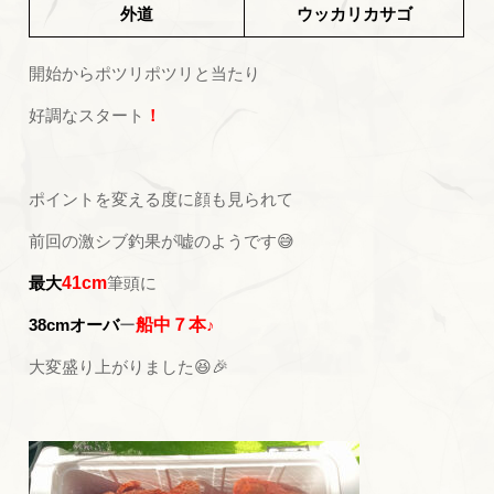
外道
ウッカリカサゴ
開始からポツリポツリと当たり
好調なスタート
！
ポイントを変える度に顔も見られて
前回の激シブ釣果が嘘のようです😅
最大
41cm
筆頭に
38cmオーバ
ー
船中７本
♪
大変盛り上がりました😆🎉