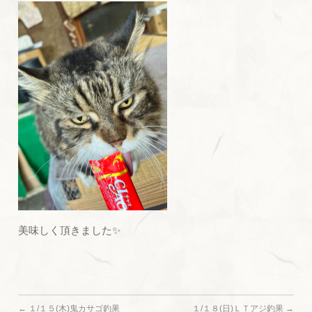
美味しく頂きました✨
←
１/１５(木)鬼カサゴ釣果
１/１８(日)ＬＴアジ釣果
→