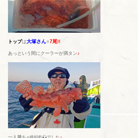
トップ
は
大塚さん
⭐
7尾
!!
あっという間にクーラーが満タン
♪
一人勝ち
⭐
絶好釣🎣でした
♪