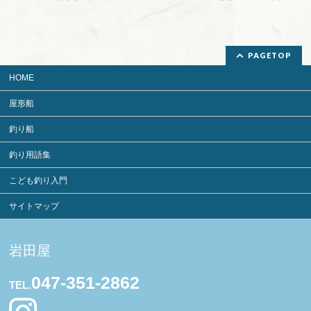
PAGETOP
HOME
屋形船
釣り船
釣り用語集
こども釣り入門
サイトマップ
岩田屋
047-351-2862
TEL.