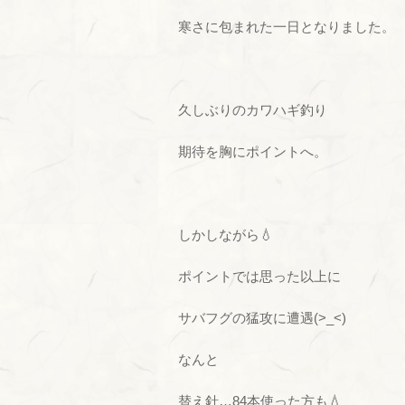
寒さに包まれた一日となりました。
久しぶりのカワハギ釣り
期待を胸にポイントへ。
しかしながら💧
ポイントでは思った以上に
サバフグの猛攻に遭遇(>_<)
なんと
替え針…84本使った方も💧