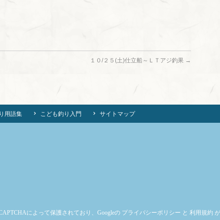
１０/２５(土)仕立船～ＬＴアジ釣果
→
り用語集
こども釣り入門
サイトマップ
CAPTCHAによって保護されており、Googleの
プライバシーポリシー
と
利用規約
が