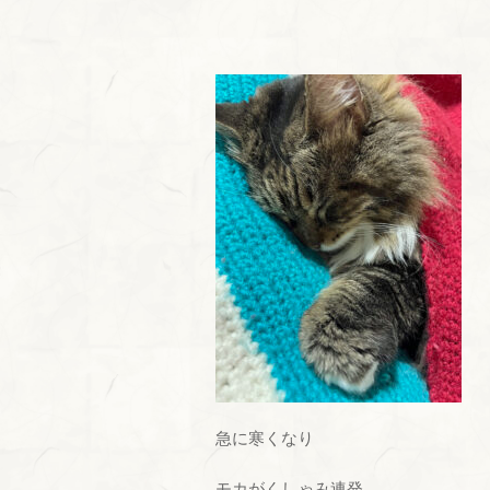
急に寒くなり
モカがくしゃみ連発。