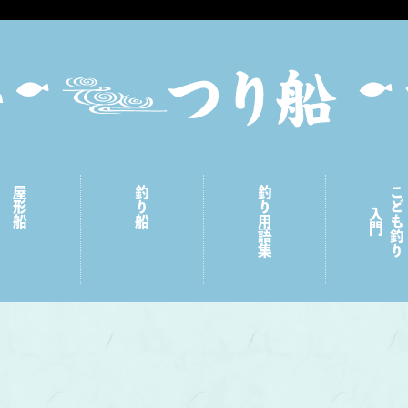
屋形船
釣り船
釣り用語集
こども釣り
入門