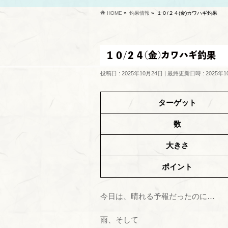
HOME
»
釣果情報
»
１０/２４(金)カワハギ釣果
１０/２４(金)カワハギ釣果
投稿日 : 2025年10月24日
最終更新日時 : 2025年1
ターゲット
数
大きさ
ポイント
今日は、晴れる予報だったのに…
雨、そして