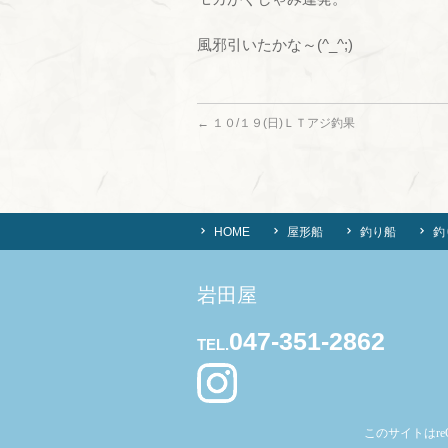
風邪引いたかな～(^_^;)
←
１０/１９(日)ＬＴアジ釣果
HOME
屋形船
釣り船
釣
岩田屋
047-351-2862
TEL.
このサイトはre