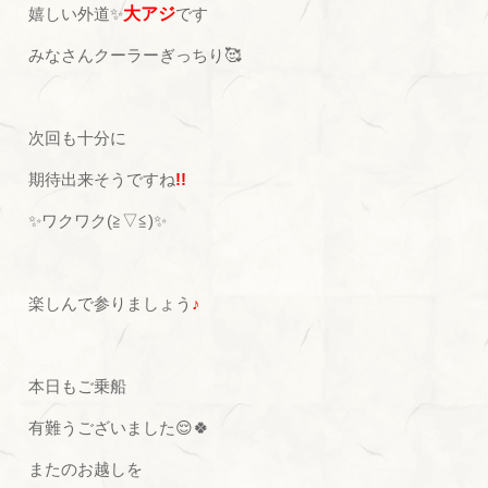
嬉しい外道✨
大アジ
です
みなさんクーラーぎっちり🥰
次回も十分に
期待出来そうですね
!!
✨ワクワク(≧▽≦)✨
楽しんで参りましょう
♪
本日もご乗船
有難うございました😌🍀
またのお越しを