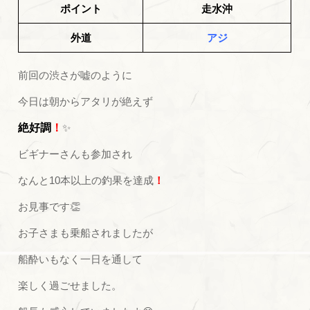
ポイント
走水沖
外道
アジ
前回の渋さが嘘のように
今日は朝からアタリが絶えず
絶好調
！
✨
ビギナーさんも参加され
なんと10本以上の釣果を達成
！
お見事です👏
お子さまも乗船されましたが
船酔いもなく一日を通して
楽しく過ごせました。