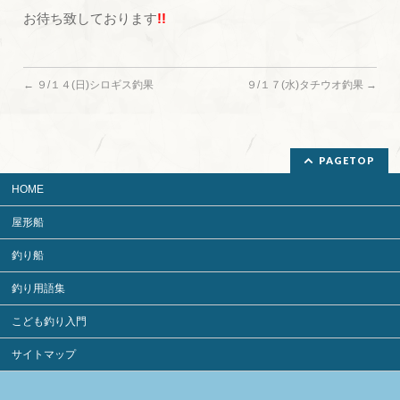
お待ち致しております
!!
←
９/１４(日)シロギス釣果
９/１７(水)タチウオ釣果
→
PAGETOP
HOME
屋形船
釣り船
釣り用語集
こども釣り入門
サイトマップ