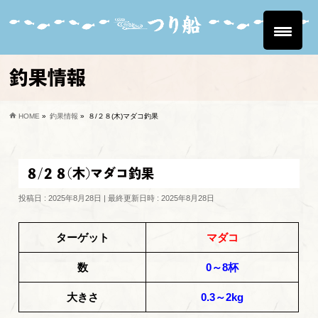
釣果情報
HOME
»
釣果情報
»
８/２８(木)マダコ釣果
８/２８(木)マダコ釣果
投稿日 : 2025年8月28日
最終更新日時 : 2025年8月28日
ターゲット
マダコ
数
0～8杯
大きさ
0.3～2kg