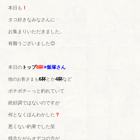
本日も
！
タコ好きなみなさんに
お集まりいただきました。
有難うございました😊
本日の
トップ
8杯
⭐飯塚さん
6杯
とか
4杯
など
他のお客さまも
ポチポチ～っと釣れていて
絶好調ではないのですが
何となくほんわかした
？
悪くない釣果でした笑
残念ながらオデコの方が