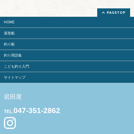
PAGETOP
HOME
屋形船
釣り船
釣り用語集
こども釣り入門
サイトマップ
岩田屋
047-351-2862
TEL.