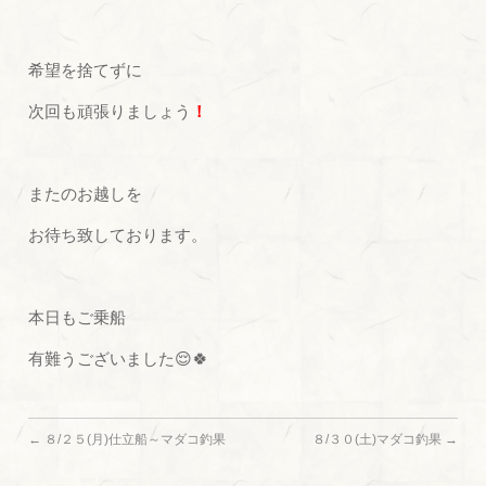
希望を捨てずに
次回も頑張りましょう
！
またのお越しを
お待ち致しております。
本日もご乗船
有難うございました😌🍀
←
８/２５(月)仕立船～マダコ釣果
８/３０(土)マダコ釣果
→