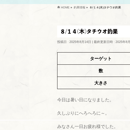
HOME
»
釣果情報
»
８/１４(木)タチウオ釣果
８/１４(木)タチウオ釣果
投稿日 : 2025年8月14日
最終更新日時 : 2025年8
ターゲット
数
大きさ
今日は暑い日になりました。
久しぶりにへろへろに～。
みなさん一日お疲れ様でした。