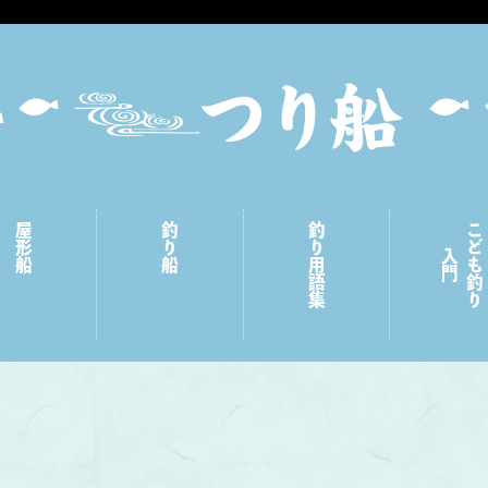
屋形船
釣り船
釣り用語集
こども釣り
入門