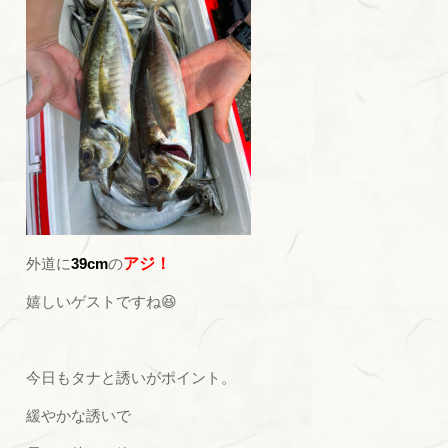
外道に
39cm
の
アジ！
嬉しいゲストですね😆
今日もタナと誘いがポイント。
緩やかな誘いで