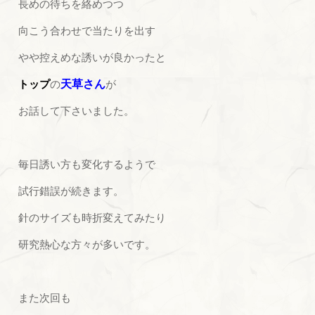
長めの待ちを絡めつつ
向こう合わせで当たりを出す
やや控えめな誘いが良かったと
トップ
の
天草さん
が
お話して下さいました。
毎日誘い方も変化するようで
試行錯誤が続きます。
針のサイズも時折変えてみたり
研究熱心な方々が多いです。
また次回も