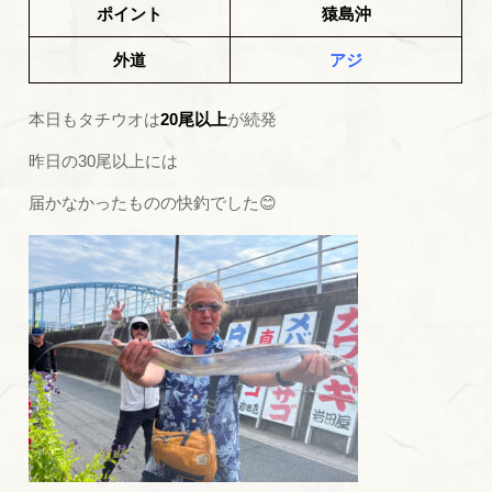
ポイント
猿島沖
外道
アジ
本日もタチウオは
20尾以上
が続発
昨日の30尾以上には
届かなかったものの快釣でした😊