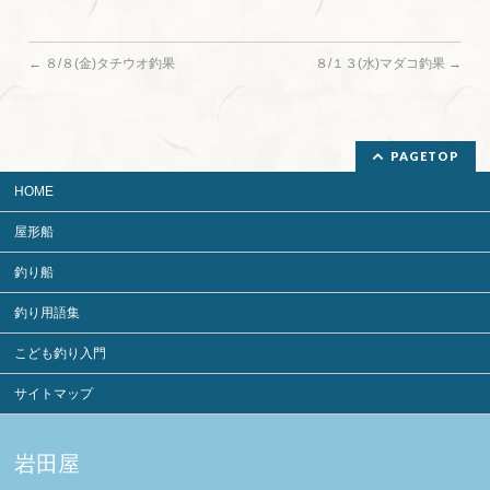
←
８/８(金)タチウオ釣果
８/１３(水)マダコ釣果
→
PAGETOP
HOME
屋形船
釣り船
釣り用語集
こども釣り入門
サイトマップ
岩田屋