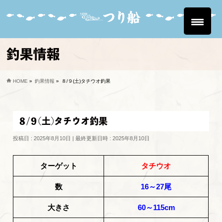
釣果情報
HOME
»
釣果情報
»
８/９(土)タチウオ釣果
８/９(土)タチウオ釣果
投稿日 : 2025年8月10日
最終更新日時 : 2025年8月10日
ターゲット
タチウオ
数
16～27尾
大きさ
60～115cm