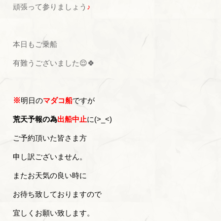
頑張って参りましょう
♪
本日もご乗船
有難うございました😌🍀
※
明日の
マダコ船
ですが
荒天予報の為
出船中止
に(>_<)
ご予約頂いた皆さま方
申し訳ございません。
またお天気の良い時に
お待ち致しておりますので
宜しくお願い致します。