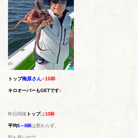
トップ
梅原さん
⭐
10杯
キロオーバーもGETです
♪
昨日同様
トップ
は
10杯
平均
5～8杯
は変わらず。
型も良いので