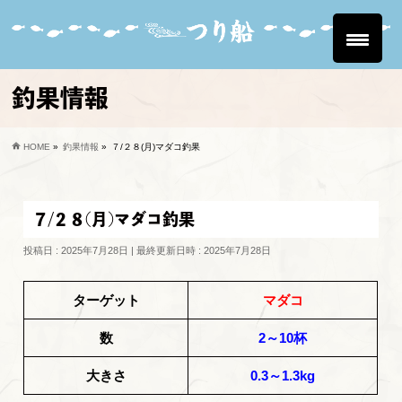
釣果情報
HOME
»
釣果情報
»
７/２８(月)マダコ釣果
７/２８(月)マダコ釣果
投稿日 : 2025年7月28日
最終更新日時 : 2025年7月28日
ターゲット
マダコ
数
2～10杯
大きさ
0.3～1.3kg