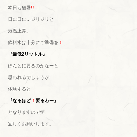
本日も酷暑
!!
日に日に…ジリジリと
気温上昇。
飲料水は十分にご準備を
！
『最低2リットル』
ほんとに要るのかなーと
思われるでしょうが
体験すると
『なるほど
！
要るわー』
となりますので笑
宜しくお願いします。