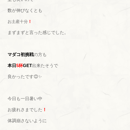
数が伸びなくとも
お土産十分
！
まずまずと言った感じでした。
マダコ初挑戦
の方も
本日
5杯
GET
出来たそうで
良かったです😊✨
今日も一日暑い中
お疲れさまでした
！
体調崩さないように