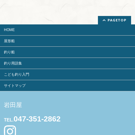
PAGETOP
HOME
屋形船
釣り船
釣り用語集
こども釣り入門
サイトマップ
岩田屋
047-351-2862
TEL.