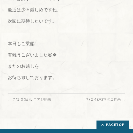
最近は少々厳しめですね。
次回に期待したいです。
本日もご乗船
有難うございました😌🍀
またのお越しを
お待ち致しております。
←
７/２０(日)ＬＴアジ釣果
７/２４(木)マダコ釣果
→
PAGETOP