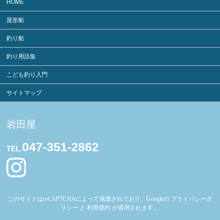
HOME
屋形船
釣り船
釣り用語集
こども釣り入門
サイトマップ
岩田屋
047-351-2862
TEL.
このサイトはreCAPTCHAによって保護されており、Googleの
プライバシーポ
リシー
と
利用規約
が適用されます。