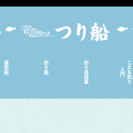
屋形船
釣り船
釣り用語集
こども釣り
入門