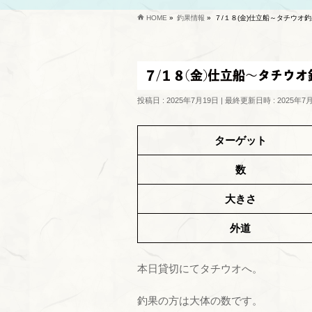
HOME
»
釣果情報
»
７/１８(金)仕立船～タチウオ
７/１８(金)仕立船～タチウオ
投稿日 : 2025年7月19日
最終更新日時 : 2025年7
ターゲット
数
大きさ
外道
本日貸切にてタチウオへ。
釣果の方は大体の数です。