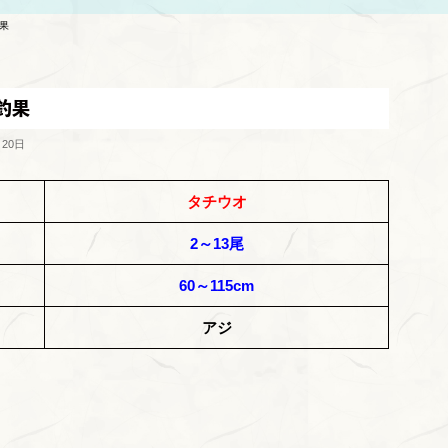
釣果
釣果
月20日
タチウオ
2～13尾
60～115cm
アジ