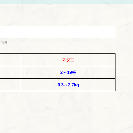
月29日
マダコ
2～19杯
0.3～2.7kg