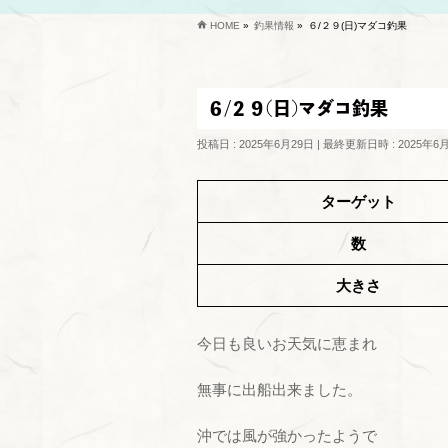
HOME
»
釣果情報
»
６/２９(日)マダコ釣果
６/２９(日)マダコ釣果
投稿日 : 2025年6月29日
最終更新日時 : 2025年6
ターゲット
数
大きさ
今日も良いお天気に恵まれ
無事に出船出来ました。
沖では風が強かったようで