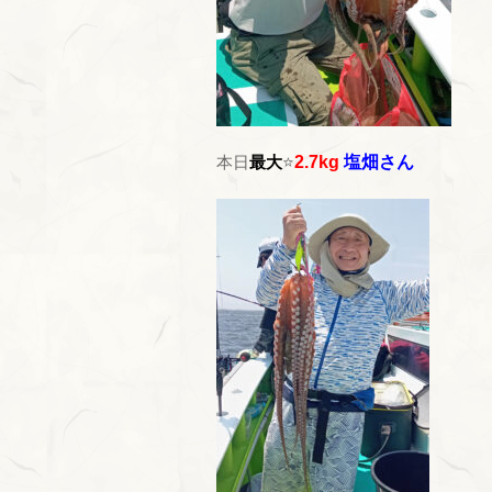
本日
最大
⭐
2.7kg
塩畑さん