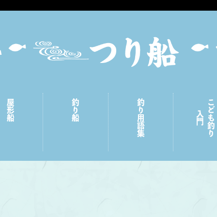
屋形船
釣り船
釣り用語集
こども釣り
入門