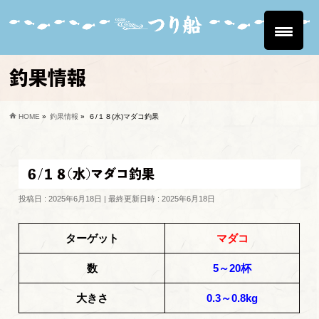
釣果情報
HOME
»
釣果情報
»
６/１８(水)マダコ釣果
６/１８(水)マダコ釣果
投稿日 : 2025年6月18日
最終更新日時 : 2025年6月18日
ターゲット
マダコ
数
5～20杯
大きさ
0.3～0.8kg