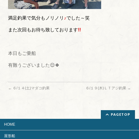
満足釣果で気分もノリノリ
♪
でした～笑
また次回もお待ち致しております
!!
本日もご乗船
有難うございました😌🍀
←
６/１４(土)マダコ釣果
６/１９(木)ＬＴアジ釣果
→
PAGETOP
HOME
屋形船