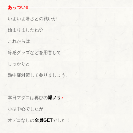
あっつい!!
いよいよ暑さとの戦いが
始まりましたね💦
これからは
冷感グッズなどを用意して
しっかりと
熱中症対策して参りましょう。
本日マダコは再びの
爆ノリ
♪
小型中心でしたが
オデコなしの
全員GET
でした！