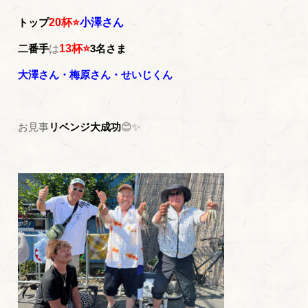
トップ
20杯
⭐
小澤さん
二番手
は
13杯⭐
3名さま
大澤さん・梅原さん・せいじくん
お見事
リベンジ大成功
😊✨