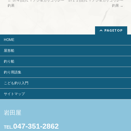
←
５/４(日)ＬＴアジ＆カサゴリレー
５/１１(日)ＬＴアジ＆カサゴリレー
釣果
釣果
→
PAGETOP
HOME
屋形船
釣り船
釣り用語集
こども釣り入門
サイトマップ
岩田屋
047-351-2862
TEL.