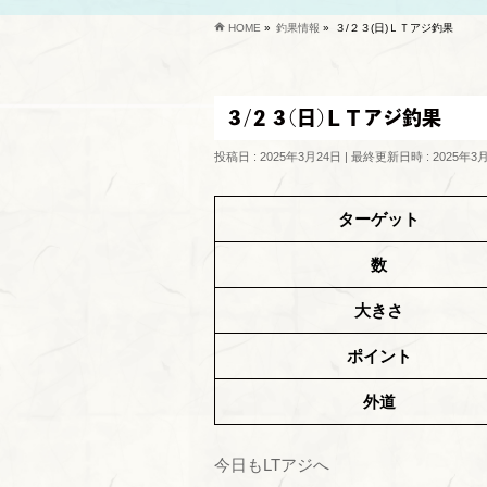
HOME
»
釣果情報
»
３/２３(日)ＬＴアジ釣果
３/２３(日)ＬＴアジ釣果
投稿日 : 2025年3月24日
最終更新日時 : 2025年3
ターゲット
数
大きさ
ポイント
外道
今日もLTアジへ