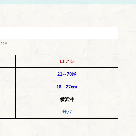
月24日
LTアジ
21～70尾
16～27cm
横浜沖
サバ