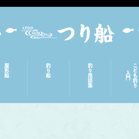
屋形船
釣り船
釣り用語集
こども釣り
入門