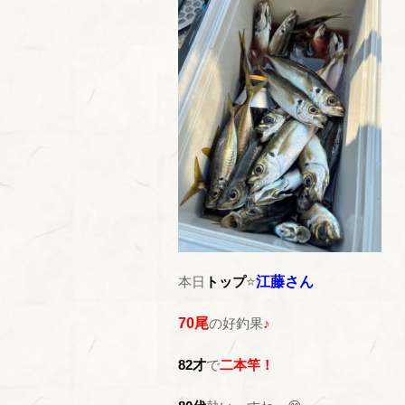
本日
トップ
⭐
江藤さん
70尾
の好釣果
♪
82才
で
二本竿！