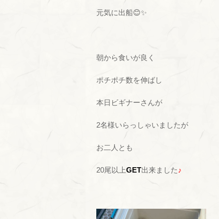
元気に出船😊✨
朝から食いが良く
ポチポチ数を伸ばし
本日ビギナーさんが
2名様いらっしゃいましたが
お二人とも
20尾以上
GET
出来ました
♪