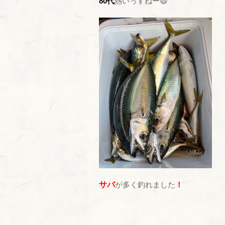
80代
熱いっすねー😄
サバ
が多く釣れました
！