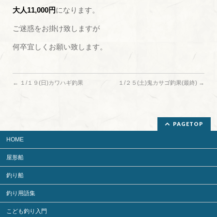
大人11,000円
になります。
ご迷惑をお掛け致しますが
何卒宜しくお願い致します。
←
１/１９(日)カワハギ釣果
１/２５(土)鬼カサゴ釣果(最終)
→
PAGETOP
HOME
屋形船
釣り船
釣り用語集
こども釣り入門