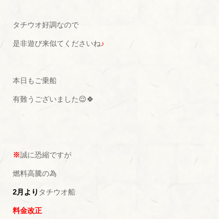
タチウオ好調なので
是非遊び来似てくださいね
♪
本日もご乗船
有難うございました😌🍀
※
誠に恐縮ですが
燃料高騰の為
2月
より
タチウオ船
料金改正