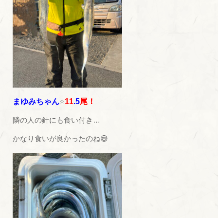
まゆみちゃん
⭐
11
.5
尾！
隣の人の針にも食い付き…
かなり食いが良かったのね😅