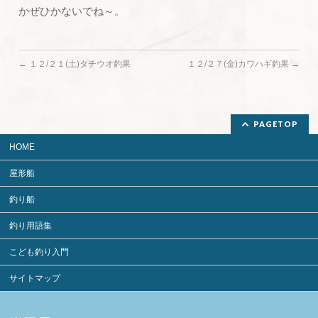
かぜひかないでね～。
←
１２/２１(土)タチウオ釣果
１２/２７(金)カワハギ釣果
→
PAGETOP
HOME
屋形船
釣り船
釣り用語集
こども釣り入門
サイトマップ