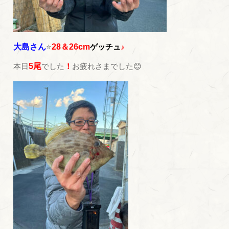
大島さん
⭐
28＆26cm
ゲッチュ
♪
本日
5尾
でした
！
お疲れさまでした😊