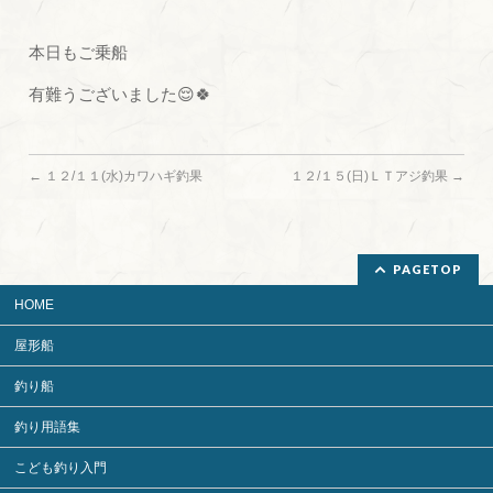
本日もご乗船
有難うございました😌🍀
←
１２/１１(水)カワハギ釣果
１２/１５(日)ＬＴアジ釣果
→
PAGETOP
HOME
屋形船
釣り船
釣り用語集
こども釣り入門