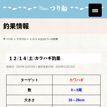
釣果情報
HOME
»
釣果情報
»
１２/１４(土)カワハギ釣果
１２/１４(土)カワハギ釣果
投稿日 : 2024年12月15日
最終更新日時 : 2024年12月15日
ターゲット
カワハギ
数
0～8尾
大きさ
16～28cm