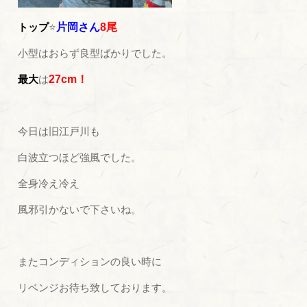
トップ
⭐
片岡さん
8尾
小型はおらず良型ばかりでした。
最大
は
27cm！
今日は旧江戸川も
白波立つほど強風でした。
全身冷え冷え
風邪引かないで下さいね。
またコンディションの良い時に
リベンジお待ち致しております。