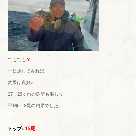
でもでも
？
一日通してみれば
釣果は良好
♪
27，28ｃｍの良型も混じり
平均6～8尾の釣果でした。
トップ
⭐
15尾