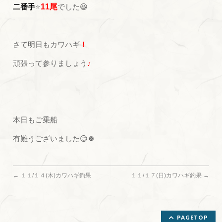
二番手
⭐
11尾
でした😆
さて明日もカワハギ
！
頑張って参りましょう
♪
本日もご乗船
有難うございました😌🍀
←
１１/１４(木)カワハギ釣果
１１/１７(日)カワハギ釣果
→
PAGETOP