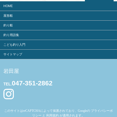
HOME
屋形船
釣り船
釣り用語集
こども釣り入門
サイトマップ
岩田屋
047-351-2862
TEL.
このサイトはreCAPTCHAによって保護されており、Googleの
プライバシーポ
リシー
と
利用規約
が適用されます。