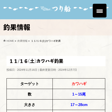
釣果情報
HOME
»
釣果情報
»
１１/１６(土)カワハギ釣果
１１/１６(土)カワハギ釣果
投稿日 : 2024年11月16日
最終更新日時 : 2024年12月7日
ターゲット
カワハギ
数
1～15尾
大きさ
17～28cm