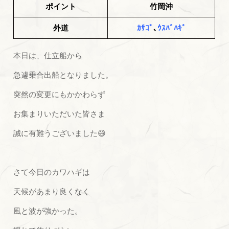
ポイント
竹岡沖
外道
ｶｻｺﾞ
､
ｳｽﾊﾞﾊｷﾞ
本日は、仕立船から
急遽乗合出船となりました。
突然の変更にもかかわらず
お集まりいただいた皆さま
誠に有難うございました😄
さて今日のカワハギは
天候があまり良くなく
風と波が強かった。