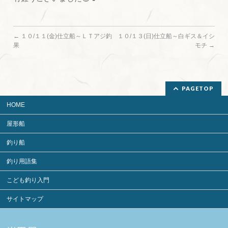
←
１０/１１(金)仕立船～ＬＴアジ釣
１０/１３(日)仕立船～白ギス＆イシ
果
モチ
→
PAGETOP
HOME
屋形船
釣り船
釣り用語集
こども釣り入門
サイトマップ