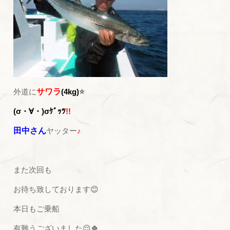
外道に
サワラ
(4kg)
⭐
(σ・∀・)σ
ｹﾞｯﾂ
!!
田中さん
ヤッター
♪
また次回も
お待ち致しております😊
本日もご乗船
有難うございました😌🍀