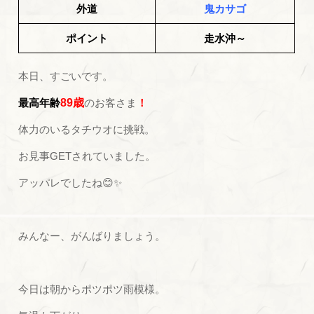
外道
鬼カサゴ
ポイント
走水沖～
本日、すごいです。
最高年齢
89歳
のお客さま
！
体力のいるタチウオに挑戦。
お見事GETされていました。
アッパレでしたね😊✨
みんなー、がんばりましょう。
今日は朝からポツポツ雨模様。