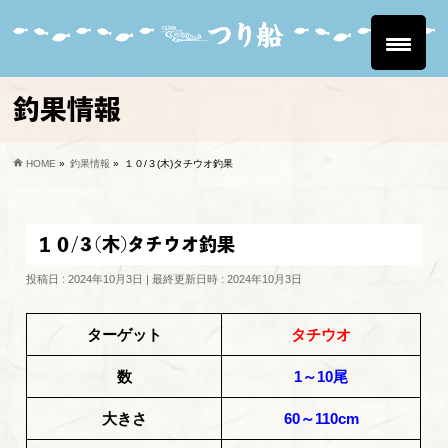
釣果情報
HOME
»
釣果情報
»
１０/３(木)タチウオ釣果
１０/３(木)タチウオ釣果
投稿日 : 2024年10月3日
最終更新日時 : 2024年10月3日
ターゲット
タチウオ
数
1～10尾
大きさ
60～110cm