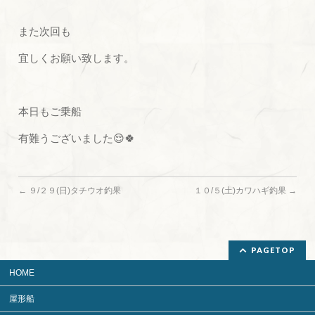
また次回も
宜しくお願い致します。
本日もご乗船
有難うございました😌🍀
←
９/２９(日)タチウオ釣果
１０/５(土)カワハギ釣果
→
PAGETOP
HOME
屋形船