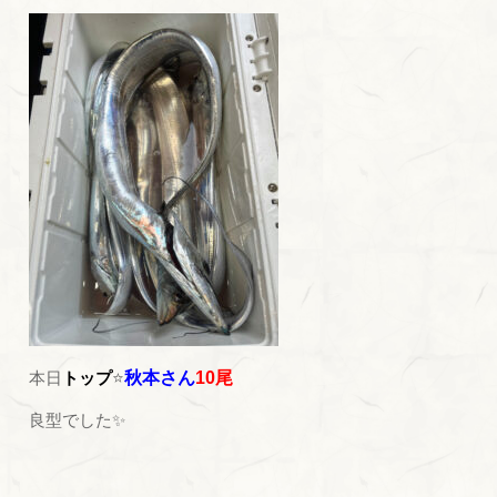
本日
トップ
⭐
秋本
さん
10尾
良型でした✨