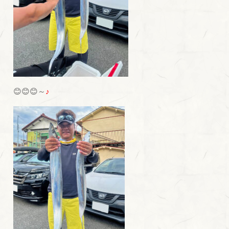
😊😊😊～
♪