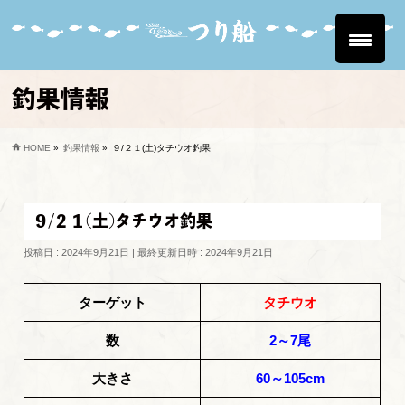
釣果情報
HOME
»
釣果情報
»
９/２１(土)タチウオ釣果
９/２１(土)タチウオ釣果
投稿日 : 2024年9月21日
最終更新日時 : 2024年9月21日
ターゲット
タチウオ
数
2～7尾
大きさ
60～105cm