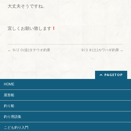
大丈夫そうですね。
宜しくお願い致します
！
←
９/２０(金)タチウオ釣果
９/２８(土)カワハギ釣果
→
PAGETOP
HOME
屋形船
釣り船
釣り用語集
こども釣り入門