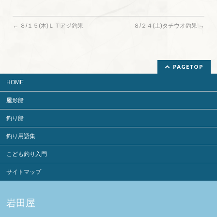
←
８/１５(木)ＬＴアジ釣果
８/２４(土)タチウオ釣果
→
PAGETOP
HOME
屋形船
釣り船
釣り用語集
こども釣り入門
サイトマップ
岩田屋