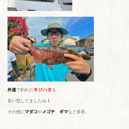
外道
で釣れた
キジハタ
も
良い型してましたね
！
その他に
マダコ
や
メゴチ
、
ギマ
など多彩。