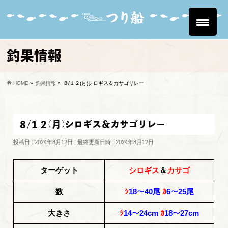
釣果情報
HOME
»
釣果情報
»
８/１２(月)シロギス＆カサゴリレー
８/１２(月)シロギス＆カサゴリレー
投稿日 : 2024年8月12日
最終更新日時 : 2024年8月12日
ターゲット
シロギス
＆
カサゴ
数
ｼ
18～40尾
ｶ
6～25尾
大きさ
ｼ
14～24cm
ｶ
18～27cm