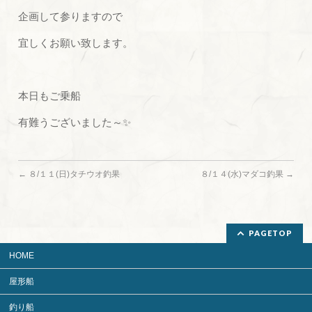
企画して参りますので
宜しくお願い致します。
本日もご乗船
有難うございました～✨
←
８/１１(日)タチウオ釣果
８/１４(水)マダコ釣果
→
PAGETOP
HOME
屋形船
釣り船