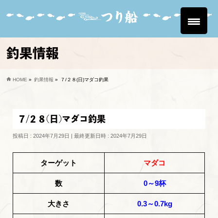
釣果情報
HOME
»
釣果情報
»
７/２８(日)マダコ釣果
７/２８(日)マダコ釣果
投稿日 : 2024年7月29日
最終更新日時 : 2024年7月29日
ターゲット
マダコ
数
0～9杯
大きさ
0.3～0.7kg