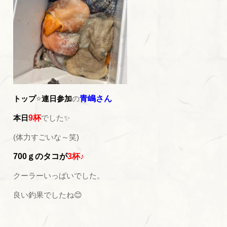
トップ
⭐
連日参加
の
青嶋さん
本日
9杯
でした✨
(体力すごいな～笑)
700ｇのタコが
3杯♪
クーラーいっぱいでした。
良い釣果でしたね😊