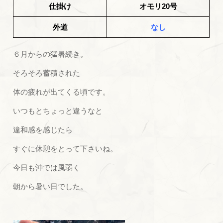
仕掛け
オモリ20号
外道
なし
６月からの猛暑続き。
そろそろ蓄積された
体の疲れが出てくる頃です。
いつもとちょっと違うなと
違和感を感じたら
すぐに休憩をとって下さいね。
今日も沖では風弱く
朝から暑い日でした。