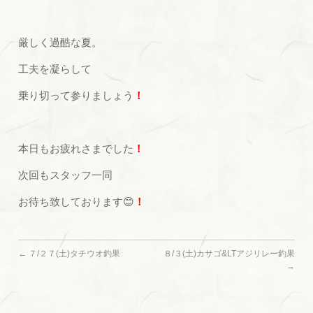
厳しく過酷な夏。
工夫を凝らして
乗り切って参りましょう
！
本日もお疲れさまでした
！
次回もスタッフ一同
お待ち致しております😊
！
←
７/２７(土)タチウオ釣果
８/３(土)カサゴ&LTアジリレー釣果
→