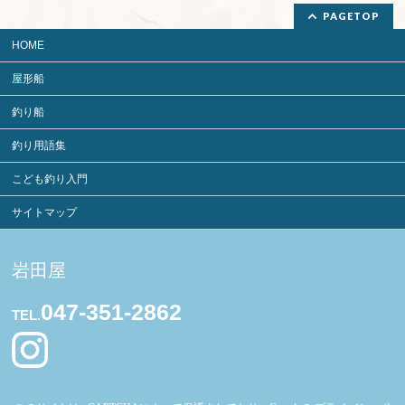
PAGETOP
HOME
屋形船
釣り船
釣り用語集
こども釣り入門
サイトマップ
岩田屋
047-351-2862
TEL.