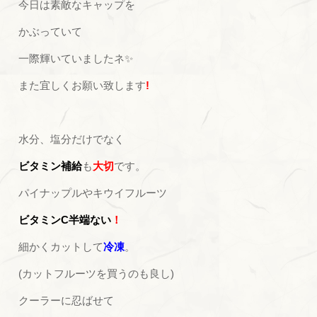
今日は素敵なキャップを
かぶっていて
一際輝いていましたネ✨
また宜しくお願い致します
!
水分、塩分だけでなく
ビタミン補給
も
大切
です。
パイナップルやキウイフルーツ
ビタミンC半端ない
！
細かくカットして
冷凍
。
(カットフルーツを買うのも良し)
クーラーに忍ばせて