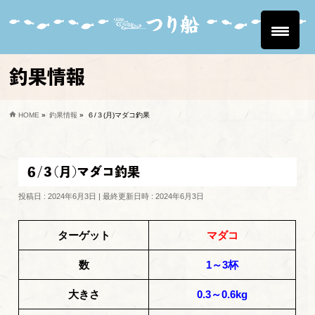
釣果情報
HOME
»
釣果情報
»
６/３(月)マダコ釣果
６/３(月)マダコ釣果
投稿日 : 2024年6月3日
最終更新日時 : 2024年6月3日
ターゲット
マダコ
数
1～3杯
大きさ
0.3～0.6kg