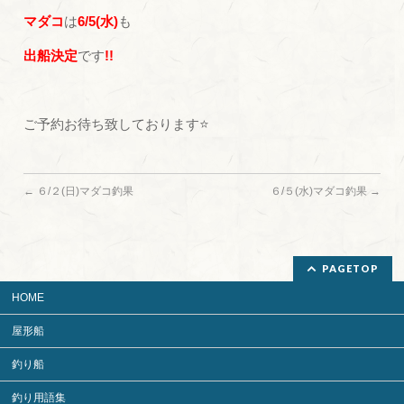
マダコ
は
6/5(水
)
も
出船決定
です
!!
ご予約お待ち致しております⭐
←
６/２(日)マダコ釣果
６/５(水)マダコ釣果
→
PAGETOP
HOME
屋形船
釣り船
釣り用語集