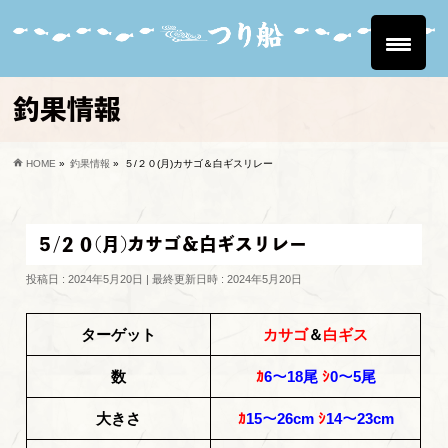
釣果情報
HOME
»
釣果情報
»
５/２０(月)カサゴ＆白ギスリレー
５/２０(月)カサゴ＆白ギスリレー
投稿日 : 2024年5月20日
最終更新日時 : 2024年5月20日
ターゲット
カサゴ
＆
白ギス
数
ｶ
6～18尾
ｼ
0～5尾
大きさ
ｶ
15～26cm
ｼ
14～23cm