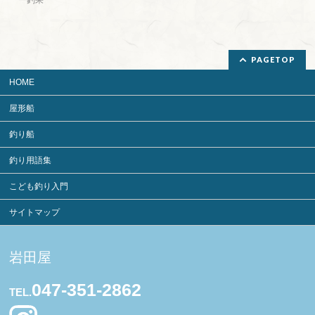
PAGETOP
HOME
屋形船
釣り船
釣り用語集
こども釣り入門
サイトマップ
岩田屋
047-351-2862
TEL.