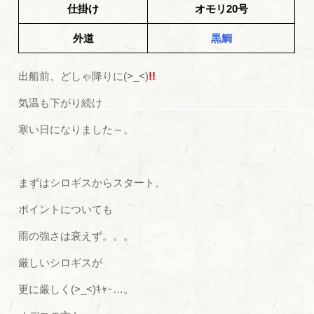
仕掛け
オモリ20号
外道
黒鯛
出船前、どしゃ降りに(>_<)
!!
気温も下がり続け
寒い日になりました～。
まずはシロギスからスタート。
ポイントについても
雨の強さは衰えず。。。
厳しいシロギスが
更に厳しく(>_<)ｷｬｰ…。