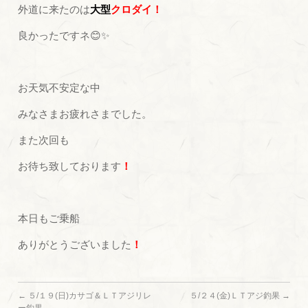
外道に来たのは
大型
クロダイ！
良かったですネ😊✨
お天気不安定な中
みなさまお疲れさまでした。
また次回も
お待ち致しております
！
本日もご乗船
ありがとうございました
！
←
５/１９(日)カサゴ＆ＬＴアジリレ
５/２４(金)ＬＴアジ釣果
→
ー釣果