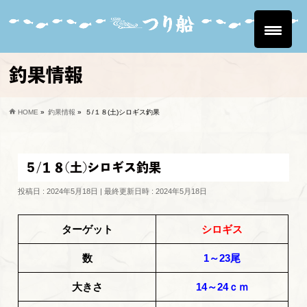
釣果情報
HOME
»
釣果情報
»
５/１８(土)シロギス釣果
５/１８(土)シロギス釣果
投稿日 : 2024年5月18日
最終更新日時 : 2024年5月18日
ターゲット
シロギス
数
1～23尾
大きさ
14～24ｃｍ