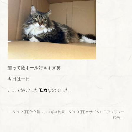
猫って段ボール好きすぎ笑
今日は一日
ここで過ごした
モカ
なのでした。
←
５/１２(日)仕立船～シロギス釣果
５/１９(日)カサゴ＆ＬＴアジリレー
釣果
→