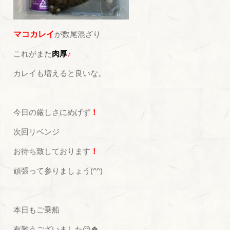
マコカレイ
が数尾混ざり
これがまた
肉厚
♪
カレイも増えると良いな。
今日の厳しさにめげず
！
次回リベンジ
お待ち致しております
！
頑張って参りましょう(^^)
本日もご乗船
有難うございました😌🍀