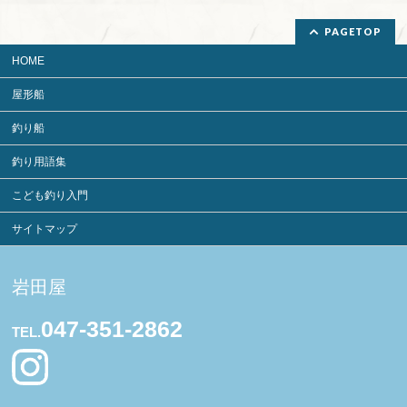
PAGETOP
HOME
屋形船
釣り船
釣り用語集
こども釣り入門
サイトマップ
岩田屋
047-351-2862
TEL.