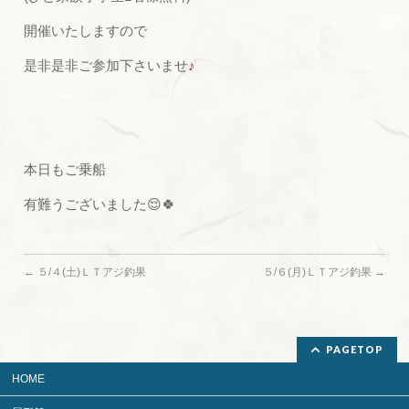
開催いたしますので
是非是非ご参加下さいませ
♪
本日もご乗船
有難うございました😌🍀
←
５/４(土)ＬＴアジ釣果
５/６(月)ＬＴアジ釣果
→
PAGETOP
HOME