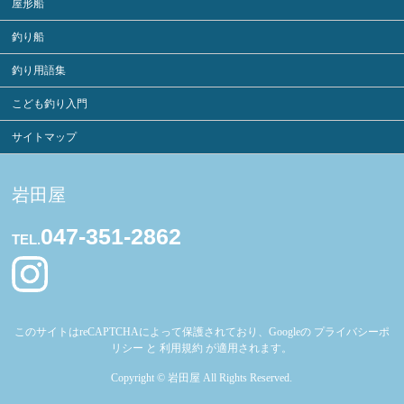
屋形船
釣り船
釣り用語集
こども釣り入門
サイトマップ
岩田屋
047-351-2862
TEL.
このサイトはreCAPTCHAによって保護されており、Googleの
プライバシーポ
リシー
と
利用規約
が適用されます。
Copyright ©
岩田屋
All Rights Reserved.