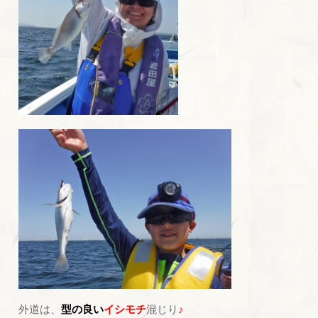
外道は、
型の良い
イシモチ
混じり
♪