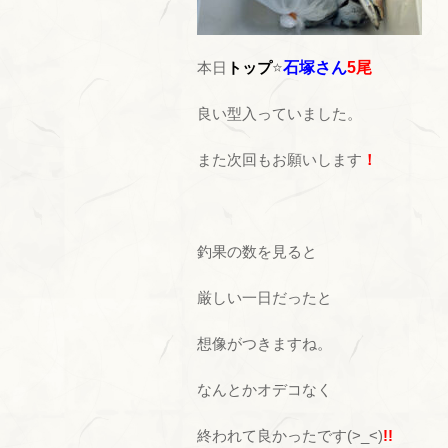
本日
トップ
⭐
石塚さん
5尾
良い型入っていました。
また次回もお願いします
！
釣果の数を見ると
厳しい一日だったと
想像がつきますね。
なんとかオデコなく
終われて良かったです(>_<)
!!