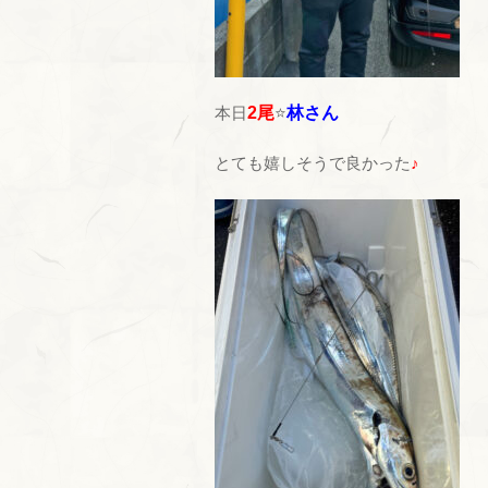
本日
2尾
⭐
林さん
とても嬉しそうで良かった
♪