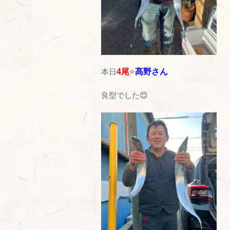
本日
4尾
⭐
髙野さん
良型でした😊