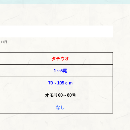
月14日
タチウオ
1～5尾
70～105ｃｍ
オモリ60～80号
なし