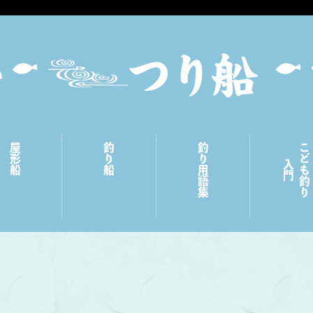
屋形船
釣り船
釣り用語集
こども釣り
入門