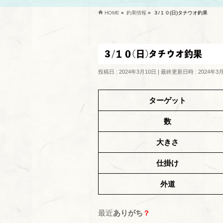
HOME
»
釣果情報
»
３/１０(日)タチウオ釣果
３/１０(日)タチウオ釣果
投稿日 : 2024年3月10日
最終更新日時 : 2024年3
ターゲット
数
大きさ
仕掛け
外道
最近
ありがち
？