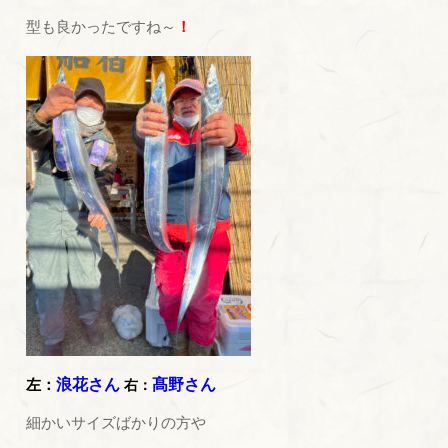
型も良かったですね～
！
左：
浪花さん
髙野さん
右：
細かいサイズばかりの方や