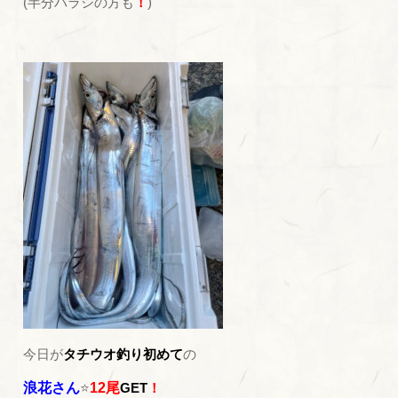
(半分バラシの方も
！
)
今日が
タチウオ釣り初めて
の
浪花さん
⭐
12尾
GET
！