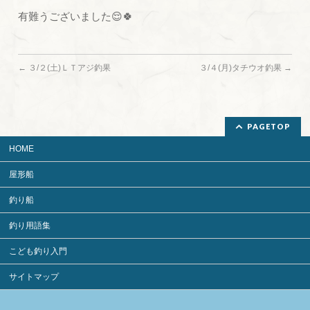
有難うございました😌🍀
←
３/２(土)ＬＴアジ釣果
３/４(月)タチウオ釣果
→
PAGETOP
HOME
屋形船
釣り船
釣り用語集
こども釣り入門
サイトマップ