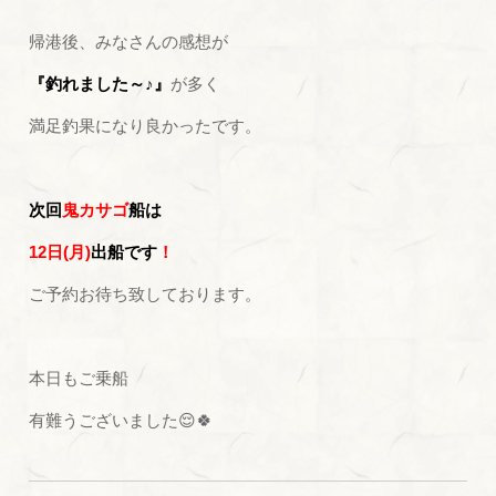
帰港後、みなさんの感想が
『釣れました～♪』
が多く
満足釣果になり良かったです。
次回
鬼カサゴ
船は
12日(月)
出船です
！
ご予約お待ち致しております。
本日もご乗船
有難うございました😌🍀