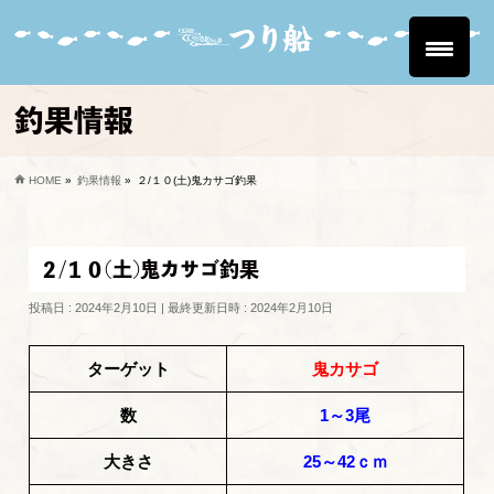
釣果情報
HOME
»
釣果情報
»
２/１０(土)鬼カサゴ釣果
２/１０(土)鬼カサゴ釣果
投稿日 : 2024年2月10日
最終更新日時 : 2024年2月10日
ターゲット
鬼カサゴ
数
1～3尾
大きさ
25～42ｃｍ