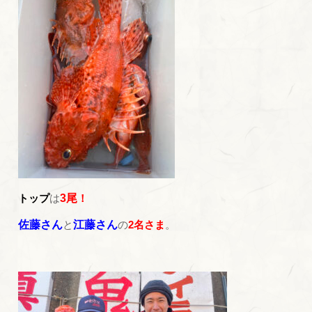
トップ
は
3尾
！
佐藤さん
と
江藤さん
の
2名さま
。