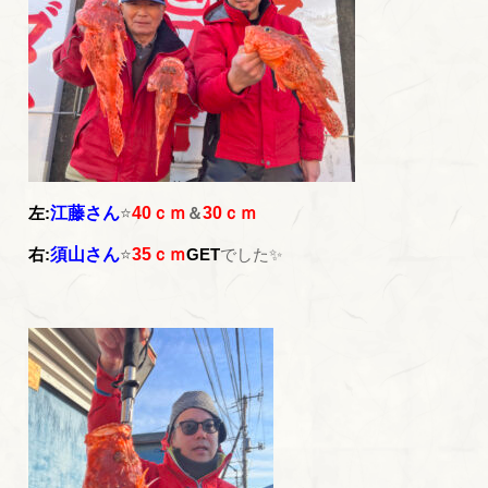
左:
江藤さん
⭐
40ｃｍ
＆
30ｃｍ
右:
須山さん
⭐
35ｃｍ
GET
でした✨