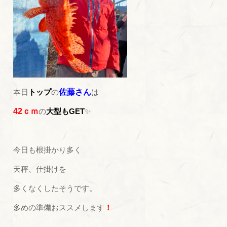
本日
トップ
の
佐藤さん
は
42ｃｍ
の
大型もGET
✨
今日も根掛かり多く
天秤、仕掛けを
多くなくしたそうです。
多めの準備おススメします
！