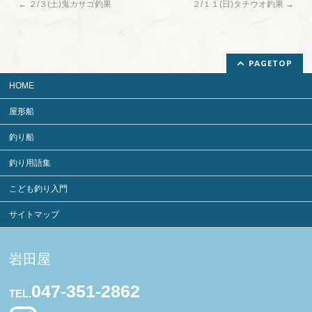
←
２/３(土)鬼カサゴ釣果
２/１１(日)タチウオ釣果
→
PAGETOP
HOME
屋形船
釣り船
釣り用語集
こども釣り入門
サイトマップ
岩田屋
047-351-2862
TEL.